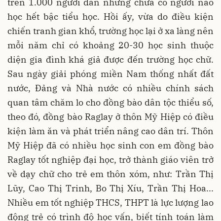
trên 1.000 người dân nhưng chưa có người nào
học hết bậc tiểu học. Hồi ấy, vừa do điều kiện
chiến tranh gian khổ, trường học lại ở xa làng nên
mỗi năm chỉ có khoảng 20-30 học sinh thuộc
diện gia đình khá giả được đến trường học chữ.
Sau ngày giải phóng miền
Nam
thống nhất đất
nước, Đảng và Nhà nước có nhiều chính sách
quan tâm chăm lo cho đồng bào dân tộc thiểu số,
theo đó, đồng bào Raglay ở thôn Mỹ Hiệp có điều
kiện làm ăn và phát triển nâng cao dân trí. Thôn
Mỹ Hiệp đã có nhiều học sinh con em đồng bào
Raglay tốt nghiệp đại học, trở thành giáo viên trở
về dạy chữ cho trẻ em thôn xóm, như: Trần Thị
Lũy, Cao Thị Trinh, Bo Thị Xíu, Trần Thị Hoa...
Nhiều em tốt nghiệp THCS, THPT là lực lượng lao
động trẻ có trình độ học vấn, biết tính toán làm