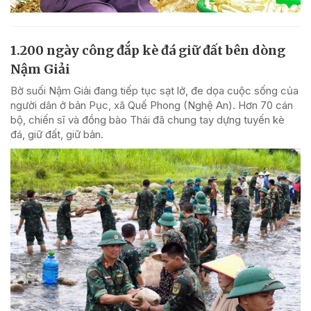
1.200 ngày công đắp kè đá giữ đất bên dòng
Nậm Giải
Bờ suối Nậm Giải đang tiếp tục sạt lở, đe dọa cuộc sống của
người dân ở bản Pục, xã Quế Phong (Nghệ An). Hơn 70 cán
bộ, chiến sĩ và đồng bào Thái đã chung tay dựng tuyến kè
đá, giữ đất, giữ bản.