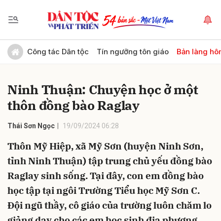
Gửi bình luận
Công tác Dân tộc
Tín ngưỡng tôn giáo
Bản làng hô
Ninh Thuận: Chuyện học ở một
thôn đồng bào Raglay
Thái Sơn Ngọc
19/09/2024 06:28
Thôn Mỹ Hiệp, xã Mỹ Sơn (huyện Ninh Sơn,
Hủy
Gửi
tỉnh Ninh Thuận) tập trung chủ yếu đồng bào
Raglay sinh sống. Tại đây, con em đồng bào
học tập tại ngôi Trường Tiểu học Mỹ Sơn C.
Đội ngũ thầy, cô giáo của trường luôn chăm lo
giảng dạy cho các em học sinh địa phương