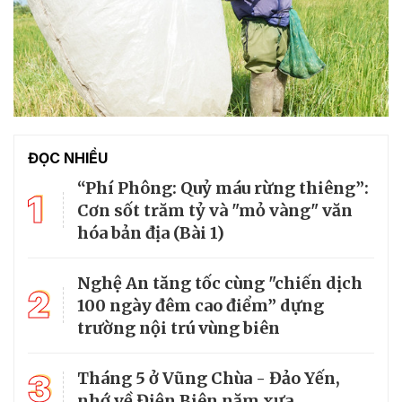
ĐỌC NHIỀU
“Phí Phông: Quỷ máu rừng thiêng”:
1
Cơn sốt trăm tỷ và "mỏ vàng" văn
hóa bản địa (Bài 1)
Nghệ An tăng tốc cùng "chiến dịch
2
100 ngày đêm cao điểm” dựng
trường nội trú vùng biên
3
Tháng 5 ở Vũng Chùa - Đảo Yến,
nhớ về Điện Biên năm xưa