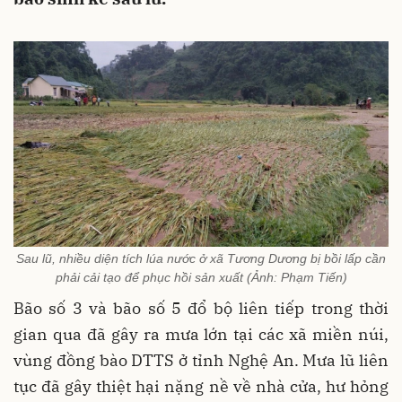
Sau lũ, nhiều diện tích lúa nước ở xã Tương Dương bị bồi lấp cần
phải cải tạo để phục hồi sản xuất (Ảnh: Phạm Tiến)
Bão số 3 và bão số 5 đổ bộ liên tiếp trong thời
gian qua đã gây ra mưa lớn tại các xã miền núi,
vùng đồng bào DTTS ở tỉnh Nghệ An. Mưa lũ liên
tục đã gây thiệt hại nặng nề về nhà cửa, hư hỏng