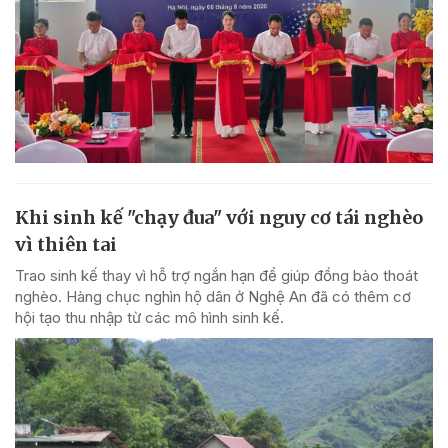
Khi sinh kế "chạy đua" với nguy cơ tái nghèo
vì thiên tai
Trao sinh kế thay vì hỗ trợ ngắn hạn để giúp đồng bào thoát
nghèo. Hàng chục nghìn hộ dân ở Nghệ An đã có thêm cơ
hội tạo thu nhập từ các mô hình sinh kế.