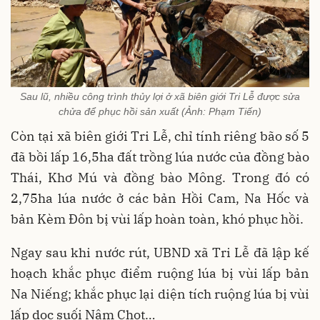
Sau lũ, nhiều công trình thủy lợi ở xã biên giới Tri Lễ được sửa
chửa để phục hồi sản xuất (Ảnh: Phạm Tiến)
Còn tại xã biên giới Tri Lễ, chỉ tính riêng bão số 5
đã bồi lấp 16,5ha đất trồng lúa nước của đồng bào
Thái, Khơ Mú và đồng bào Mông. Trong đó có
2,75ha lúa nước ở các bản Hồi Cam, Na Hốc và
bản Kèm Đôn bị vùi lấp hoàn toàn, khó phục hồi.
Ngay sau khi nước rút, UBND xã Tri Lễ đã lập kế
hoạch khắc phục điểm ruộng lúa bị vùi lấp bản
Na Niếng; khắc phục lại diện tích ruộng lúa bị vùi
lấp dọc suối Nậm Chọt…