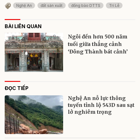
Nghệ An
đất sản xuât
đồng bào DTTS
Tri Lễ
BÀI LIÊN QUAN
Ngôi đền hơn 500 năm
tuổi giữa thắng cảnh
‘Đông Thành bát cảnh’
ĐỌC TIẾP
Nghệ An nỗ lực thông
tuyến tỉnh lộ 543D sau sạt
lở nghiêm trọng