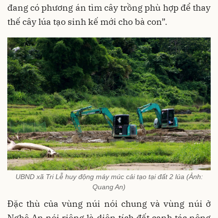
đang có phương án tìm cây trồng phù hợp để thay
thế cây lúa tạo sinh kế mới cho bà con”.
UBND xã Tri Lễ huy động máy múc cải tạo tại đất 2 lúa (Ảnh:
Quang An)
Đặc thù của vùng núi nói chung và vùng núi ở
Nghệ An nói riêng là diện tích đất canh tác nông