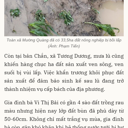
Toàn xã Mường Quàng đã có 33,5ha đất nông nghiệp bị bồi lấp
(Ảnh: Phạm Tiến)
Còn tại bản Chắn, xã Tương Dương, mưa lũ cũng
khiến hàng chục ha đất sản xuất ven sông, ven
suối bị vùi lấp. Việc khẩn trương khôi phục đất
sản xuất để đảm bảo sinh kế sau lũ đang trở
thành nhiệm vụ cấp bách của địa phương.
Gia đình bà Vi Thị Bải có gần 4 sào đất trồng rau
màu nhưng hiện nay lớp đất bùn đã phủ dày từ
50-60cm. Không chỉ mất trắng vụ mùa, gia đình
bà còn gặp khó khăn khi hệ thống nước tưới bị hư