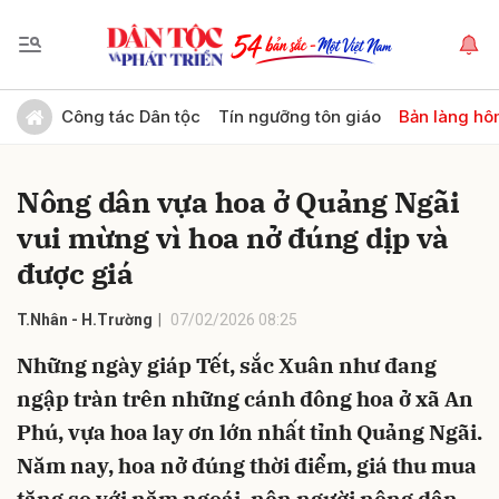
Gửi bình luận
Công tác Dân tộc
Tín ngưỡng tôn giáo
Bản làng hô
Nông dân vựa hoa ở Quảng Ngãi
vui mừng vì hoa nở đúng dịp và
được giá
T.Nhân - H.Trường
07/02/2026 08:25
Hủy
Gửi
Những ngày giáp Tết, sắc Xuân như đang
ngập tràn trên những cánh đông hoa ở xã An
Phú, vựa hoa lay ơn lớn nhất tỉnh Quảng Ngãi.
Năm nay, hoa nở đúng thời điểm, giá thu mua