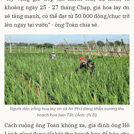
khoảng ngày 25 - 27 tháng Chạp, giá hoa lay ơn
sẽ tăng mạnh, có thể đạt từ 50.000 đồng/chục trở
lên ngay tại vườn” - ông Toàn chia sẻ.
Người dân trồng hoa lay ơn xã An Phú đang khẩn trương thu
hoạch hoa bán Tết. (Ảnh: (N.Đ)
Cách ruộng ông Toàn không xa, gia đình ông Hồ
Lành cũng đang tất bật thu hoạch hoa để bán cho