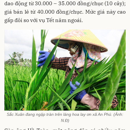
dao động từ 30.000 – 35.000 đồng/chục (10 cây);
giá bán lẻ từ 40.000 đồng/chục. Mức giá này cao
gấp đôi so với vụ Tết năm ngoái.
Sắc Xuân đang ngập tràn trên làng hoa lay ơn xã An Phú. (Ảnh:
N.Đ)