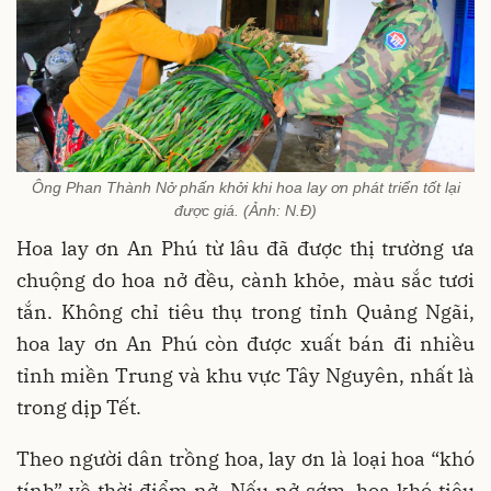
Ông Phan Thành Nở phấn khởi khi hoa lay ơn phát triển tốt lại
được giá. (Ảnh: N.Đ)
Hoa lay ơn An Phú từ lâu đã được thị trường ưa
chuộng do hoa nở đều, cành khỏe, màu sắc tươi
tắn. Không chỉ tiêu thụ trong tỉnh Quảng Ngãi,
hoa lay ơn An Phú còn được xuất bán đi nhiều
tỉnh miền Trung và khu vực Tây Nguyên, nhất là
trong dịp Tết.
Theo người dân trồng hoa, lay ơn là loại hoa “khó
tính” về thời điểm nở. Nếu nở sớm, hoa khó tiêu