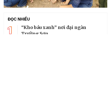
ĐỌC NHIỀU
1
“Kho báu xanh” nơi đại ngàn
Trường Sơn
2
Thăm không gian lưu giữ kí ức lịch
sử về cố Tổng Bí thư Trường Chinh
3
Mùi tàu: Vị thuốc đa năng trong
vườn nhà
4
Giá khoai lang giảm sâu, nông dân
khóc ròng vì "lỗ kép"
Cây trồng thử nghiệm đang hiện