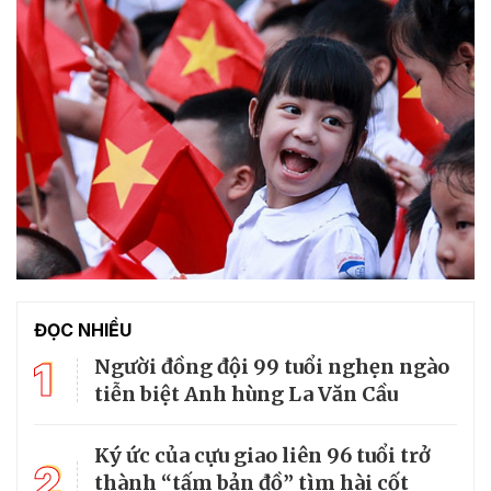
ĐỌC NHIỀU
1
Người đồng đội 99 tuổi nghẹn ngào
tiễn biệt Anh hùng La Văn Cầu
Ký ức của cựu giao liên 96 tuổi trở
2
thành “tấm bản đồ” tìm hài cốt