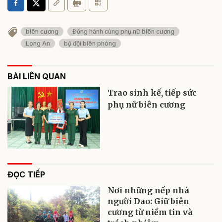
biên cương
Đồng hành cùng phụ nữ biên cương
Long An
bộ đội biên phòng
BÀI LIÊN QUAN
Trao sinh kế, tiếp sức
phụ nữ biên cương
ĐỌC TIẾP
Nơi những nếp nhà
người Dao: Giữ biên
cương từ niềm tin và