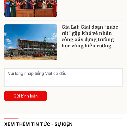
Gia Lai: Giai đoạn "nước
rút" gặp khó về nhân
công xây dựng trường
học vùng biên cương
Gửi bình luận
XEM THÊM TIN TỨC - SỰ KIỆN