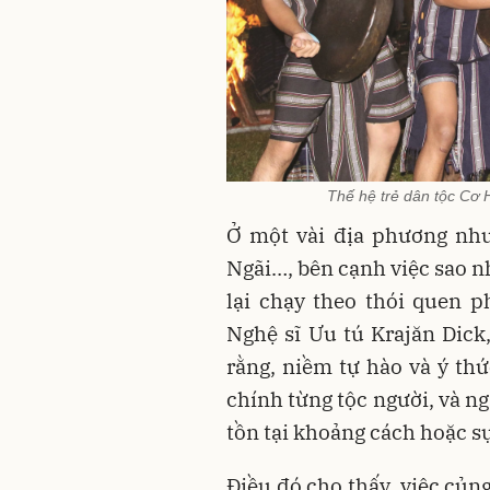
Thế hệ trẻ dân tộc Cơ 
Ở một vài địa phương nh
Ngãi…, bên cạnh việc sao nh
lại chạy theo thói quen p
Nghệ sĩ Ưu tú Krajăn Dick
rằng, niềm tự hào và ý thứ
chính từng tộc người, và n
tồn tại khoảng cách hoặc s
Điều đó cho thấy, việc củn