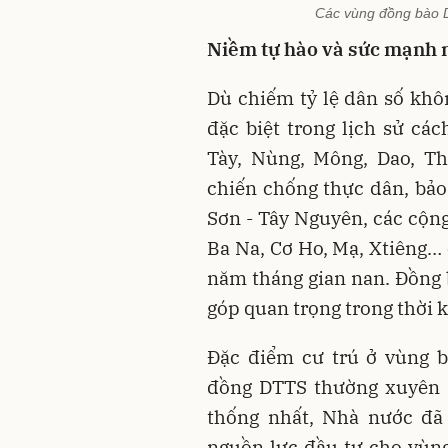
Các vùng đồng bào 
Niềm tự hào và sức mạnh n
Dù chiếm tỷ lệ dân số khôn
đặc biệt trong lịch sử c
Tày, Nùng, Mông, Dao, T
chiến chống thực dân, bảo
Sơn - Tây Nguyên, các cộng
Ba Na, Cơ Ho, Mạ, Xtiêng…
năm tháng gian nan. Đồng
góp quan trọng trong thời k
Đặc điểm cư trú ở vùng b
đồng DTTS thường xuyên đ
thống nhất, Nhà nước đã 
nguồn lực đầu tư cho vùn