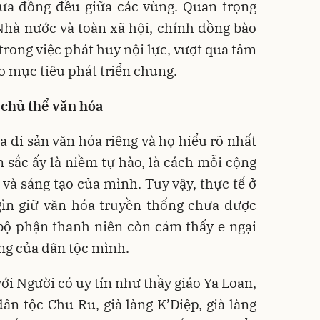
hưa đồng đều giữa các vùng. Quan trọng
Nhà nước và toàn xã hội, chính đồng bào
trong việc phát huy nội lực, vượt qua tâm
ào mục tiêu phát triển chung.
 chủ thể văn hóa
a di sản văn hóa riêng và họ hiểu rõ nhất
ản sắc ấy là niềm tự hào, là cách mỗi cộng
 và sáng tạo của mình. Tuy vậy, thực tế ở
gìn giữ văn hóa truyền thống chưa được
ộ phận thanh niên còn cảm thấy e ngại
ưng của dân tộc mình.
ới Người có uy tín như thầy giáo Ya Loan,
n tộc Chu Ru, già làng K’Diệp, già làng