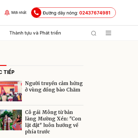
Đường dây nóng:
02437674981
Mới nhất
Thành tựu và Phát triển
 TIẾP
Người truyền cảm hứng
ở vùng đồng bào Chăm
ửi
Cô gái Mông từ bản
làng Mường Xén: "Con
lật đật" luôn hướng về
phía trước