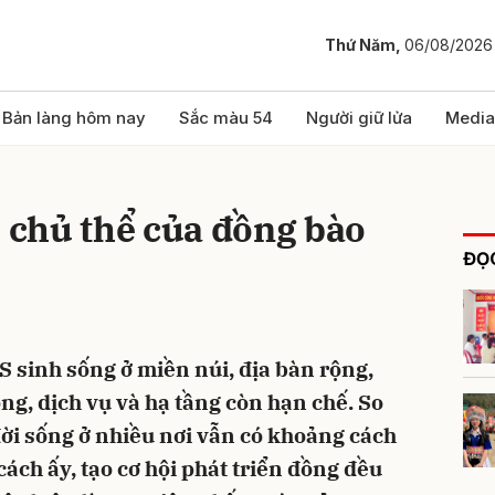
Thứ Năm,
06/08/2026
bình luận
Bản làng hôm nay
Sắc màu 54
Người giữ lửa
Media
ò chủ thể của đồng bào
ĐỌC
 sinh sống ở miền núi, địa bàn rộng,
Hủy
G
ông, dịch vụ và hạ tầng còn hạn chế. So
ời sống ở nhiều nơi vẫn có khoảng cách
ách ấy, tạo cơ hội phát triển đồng đều