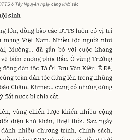
DTTS ở Tây Nguyên ngày càng khởi sắc
ội sinh
g lớn, đồng bào các DTTS luôn có vị trí
ách mạng Việt Nam. Nhiều tộc người như
hái, Mường… đã gắn bó với cuộc kháng
 vệ biên cương phía Bắc. Ở vùng Trường
 đồng dân tộc Tà Ôi, Bru Vân Kiều, Ê Đê,
 cùng toàn dân tộc đứng lên trong những
 bào Chăm, Khmer… cũng có những đóng
ỳ đất nước bị chia cắt.
iên, vùng chiến lược khiến nhiều cộng
ối diện khó khăn, thiệt thòi. Sau ngày
dành nhiều chương trình, chính sách,
g đồng bào DTTS và miền núi; đồng thời