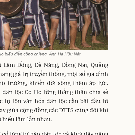
Ho biểu diễn cồng chiêng. Ảnh Hà Hữu Nết
ư Lâm Đồng, Đà Nẵng, Đồng Nai, Quảng
ãng giá trị truyền thống, một số gia đình
hô trương, khiến đời sống thêm áp lực.
, dân tộc Cơ Ho từng thẳng thắn chia sẻ
c tự tôn văn hóa dân tộc cần bắt đầu từ
gay giữa cộng đồng các DTTS cũng đôi khi
ự hiểu lầm lẫn nhau.
g cố lòng tự hào dân tộc và khơi dậy năng