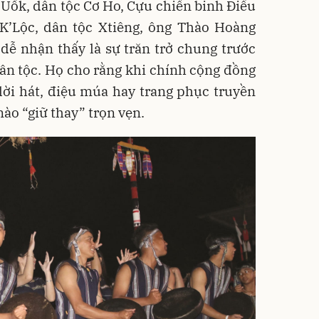
 Uốk, dân tộc Cơ Ho, Cựu chiến binh Điểu
 K’Lộc, dân tộc Xtiêng, ông Thào Hoàng
dễ nhận thấy là sự trăn trở chung trước
ân tộc. Họ cho rằng khi chính cộng đồng
, lời hát, điệu múa hay trang phục truyền
nào “giữ thay” trọn vẹn.