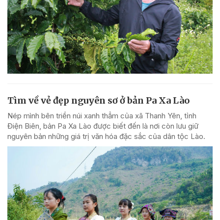
Tìm về vẻ đẹp nguyên sơ ở bản Pa Xa Lào
Nép mình bên triền núi xanh thẳm của xã Thanh Yên, tỉnh
Điện Biên, bản Pa Xa Lào được biết đến là nơi còn lưu giữ
nguyên bản những giá trị văn hóa đặc sắc của dân tộc Lào.