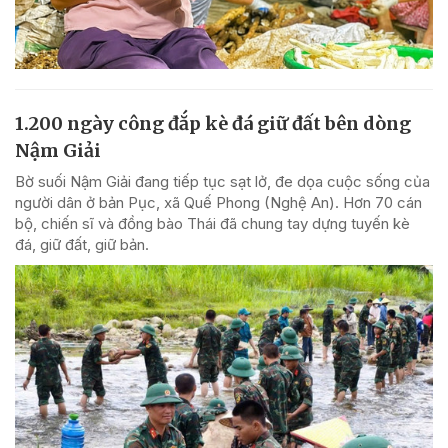
1.200 ngày công đắp kè đá giữ đất bên dòng
Nậm Giải
Bờ suối Nậm Giải đang tiếp tục sạt lở, đe dọa cuộc sống của
người dân ở bản Pục, xã Quế Phong (Nghệ An). Hơn 70 cán
bộ, chiến sĩ và đồng bào Thái đã chung tay dựng tuyến kè
đá, giữ đất, giữ bản.