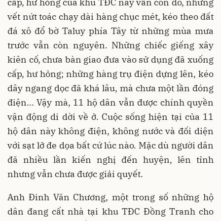
cấp, hư hỏng của khu TĐC này vẫn còn đó, những
vết nứt toác chạy dài hàng chục mét, kéo theo đất
đá xô đổ bờ Taluy phía Tây từ những mùa mưa
trước vẫn còn nguyên. Những chiếc giếng xây
kiên cố, chưa bàn giao đưa vào sử dụng đã xuống
cấp, hư hỏng; những hàng trụ điện dựng lên, kéo
dây ngang dọc đã khá lâu, mà chưa một lần đóng
điện... Vậy mà, 11 hộ dân vẫn được chính quyền
vận động di dời về ở. Cuộc sống hiện tại của 11
hộ dân này không điện, không nước và đối diện
với sạt lở đe dọa bất cứ lúc nào. Mặc dù người dân
đã nhiều lần kiến nghị đến huyện, lên tỉnh
nhưng vẫn chưa được giải quyết.
Anh Đinh Văn Chương, một trong số những hộ
dân đang cất nhà tại khu TĐC Đồng Tranh cho