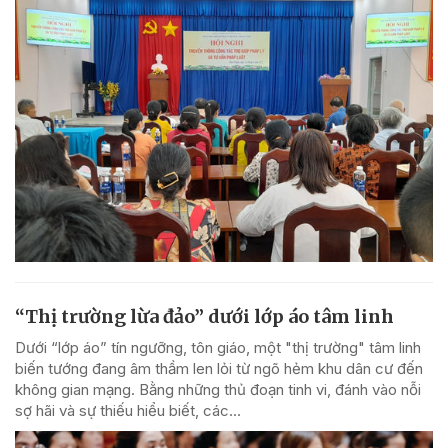
“Thị trường lừa đảo” dưới lớp áo tâm linh
Dưới “lớp áo” tín ngưỡng, tôn giáo, một "thị trường" tâm linh
biến tướng đang âm thầm len lỏi từ ngõ hẻm khu dân cư đến
không gian mạng. Bằng những thủ đoạn tinh vi, đánh vào nỗi
sợ hãi và sự thiếu hiểu biết, các...