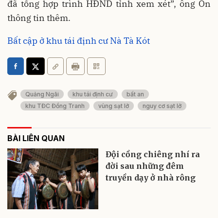
đã tổng hợp trình HĐND tỉnh xem xét”, ông On
thông tin thêm.
Bất cập ở khu tái định cư Nà Tà Kót
Quảng Ngãi
khu tái định cư
bất an
khu TĐC Đồng Tranh
vùng sạt lở
nguy cơ sạt lở
BÀI LIÊN QUAN
Đội cồng chiêng nhí ra
đời sau những đêm
truyền dạy ở nhà rông