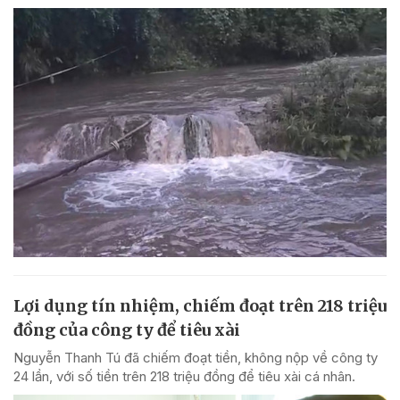
Lợi dụng tín nhiệm, chiếm đoạt trên 218 triệu
đồng của công ty để tiêu xài
Nguyễn Thanh Tú đã chiếm đoạt tiền, không nộp về công ty
24 lần, với số tiền trên 218 triệu đồng để tiêu xài cá nhân.