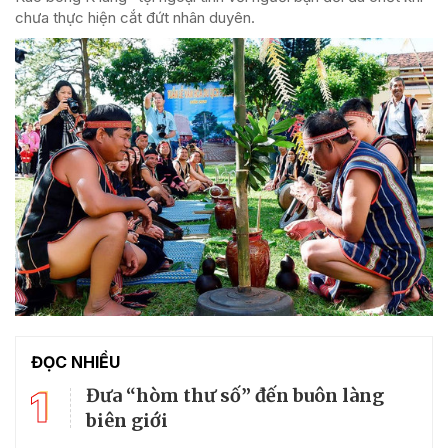
chưa thực hiện cắt đứt nhân duyên.
ĐỌC NHIỀU
1
Đưa “hòm thư số” đến buôn làng
biên giới