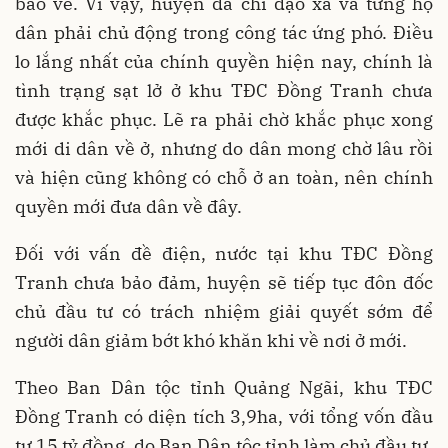
bão về. Vì vậy, huyện đã chỉ đạo xã và từng hộ
dân phải chủ động trong công tác ứng phó. Điều
lo lắng nhất của chính quyền hiện nay, chính là
tình trạng sạt lở ở khu TĐC Đồng Tranh chưa
được khắc phục. Lẽ ra phải chờ khắc phục xong
mới di dân về ở, nhưng do dân mong chờ lâu rồi
và hiện cũng không có chỗ ở an toàn, nên chính
quyền mới đưa dân về đây.
Đối với vấn đề điện, nước tại khu TĐC Đồng
Tranh chưa bảo đảm, huyện sẽ tiếp tục đôn đốc
chủ đầu tư có trách nhiệm giải quyết sớm để
người dân giảm bớt khó khăn khi về nơi ở mới.
Theo Ban Dân tộc tỉnh Quảng Ngãi, khu TĐC
Đồng Tranh có diện tích 3,9ha, với tổng vốn đầu
tư 15 tỷ đồng, do Ban Dân tộc tỉnh làm chủ đầu tư.