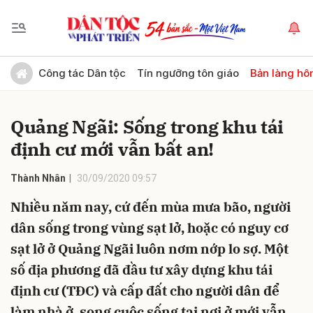
Gửi bình luận
Công tác Dân tộc
Tín ngưỡng tôn giáo
Bản làng hô
Quảng Ngãi: Sống trong khu tái
định cư mới vẫn bất an!
Thành Nhân
30/09/2020 09:57
Nhiều năm nay, cứ đến mùa mưa bão, người
Hủy
Gửi
dân sống trong vùng sạt lở, hoặc có nguy cơ
sạt lở ở Quảng Ngãi luôn nơm nớp lo sợ. Một
số địa phương đã đầu tư xây dựng khu tái
định cư (TĐC) và cấp đất cho người dân để
làm nhà ở, song cuộc sống tại nơi ở mới vẫn