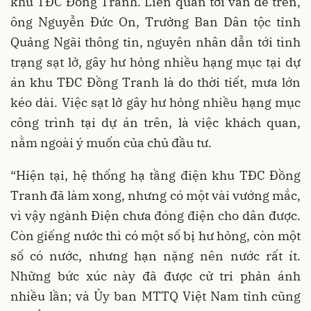
khu TĐC Đồng Tranh. Liên quan tới vấn đề trên,
ông Nguyễn Đức On, Trưởng Ban Dân tộc tỉnh
Quảng Ngãi thông tin, nguyên nhân dẫn tới tình
trạng sạt lở, gây hư hỏng nhiều hạng mục tại dự
án khu TĐC Đồng Tranh là do thời tiết, mưa lớn
kéo dài. Việc sạt lở gây hư hỏng nhiều hạng mục
công trình tại dự án trên, là việc khách quan,
nằm ngoài ý muốn của chủ đầu tư.
“Hiện tại, hệ thống hạ tầng điện khu TĐC Đồng
Tranh đã làm xong, nhưng có một vài vướng mắc,
vì vậy ngành Điện chưa đóng điện cho dân được.
Còn giếng nước thì có một số bị hư hỏng, còn một
số có nước, nhưng hạn nặng nên nước rất ít.
Những bức xúc này đã được cử tri phản ánh
nhiều lần; và Ủy ban MTTQ Việt Nam tỉnh cũng