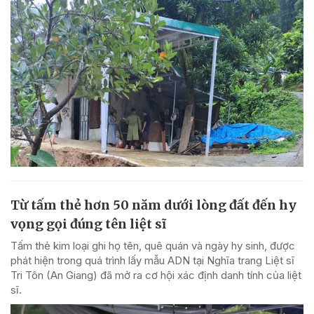
Từ tấm thẻ hơn 50 năm dưới lòng đất đến hy
vọng gọi đúng tên liệt sĩ
Tấm thẻ kim loại ghi họ tên, quê quán và ngày hy sinh, được
phát hiện trong quá trình lấy mẫu ADN tại Nghĩa trang Liệt sĩ
Tri Tôn (An Giang) đã mở ra cơ hội xác định danh tính của liệt
sĩ.