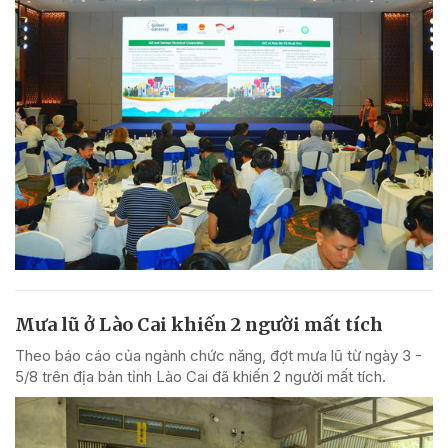
Mưa lũ ở Lào Cai khiến 2 người mất tích
Theo báo cáo của ngành chức năng, đợt mưa lũ từ ngày 3 -
5/8 trên địa bàn tỉnh Lào Cai đã khiến 2 người mất tích.