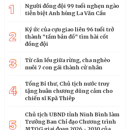
1
Người đồng đội 99 tuổi nghẹn ngào
tiễn biệt Anh hùng La Văn Cầu
Ký ức của cựu giao liên 96 tuổi trở
2
thành “tấm bản đồ” tìm hài cốt
đồng đội
3
Từ căn lều giữa rừng, cha nghèo
nuôi 7 con gái thành cử nhân
Tổng Bí thư, Chủ tịch nước truy
4
tặng huân chương dũng cảm cho
chiến sĩ Kpă Thiêp
Chủ tịch UBND tỉnh Ninh Bình làm
5
Trưởng Ban Chỉ đạo Chương trình
MTQG giai đoạn 2026 - 2030 của