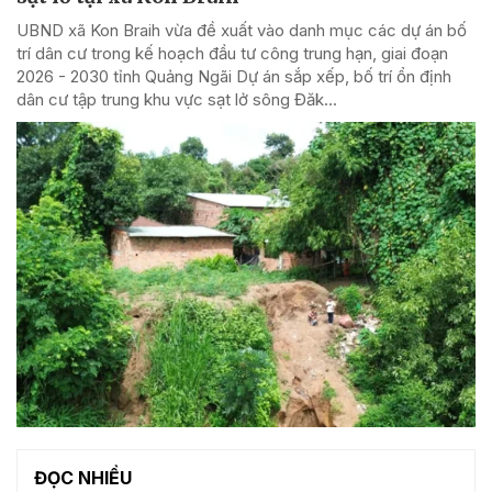
UBND xã Kon Braih vừa đề xuất vào danh mục các dự án bố
trí dân cư trong kế hoạch đầu tư công trung hạn, giai đoạn
2026 - 2030 tỉnh Quảng Ngãi Dự án sắp xếp, bố trí ổn định
dân cư tập trung khu vực sạt lở sông Đăk...
ĐỌC NHIỀU