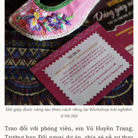
Đôi giày được sáng tạo theo cách riêng tại Workshop trải nghiệm
ở Hà Nội
Trao đổi với phóng viên, em
Vũ Huyền Trang,
Trưởng ban Đối ngoại dự án, chia sẻ về sự thay