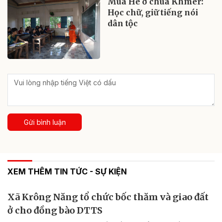
Mùa Hè ở chùa Khmer:
Học chữ, giữ tiếng nói
dân tộc
Gửi bình luận
XEM THÊM TIN TỨC - SỰ KIỆN
Xã Krông Năng tổ chức bốc thăm và giao đất
ở cho đồng bào DTTS