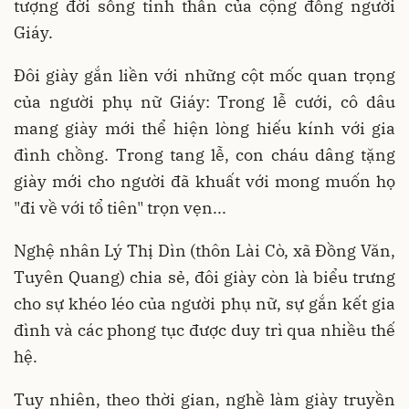
tượng đời sống tinh thần của cộng đồng người
Giáy
.
Đôi giày gắn liền với những cột mốc quan trọng
của người phụ nữ Giáy
:
Trong lễ cưới, cô dâu
mang giày mới thể hiện lòng hiếu kính với gia
đình chồng
.
Trong tang lễ, con cháu dâng tặng
giày mới cho người đã khuất với mong muốn họ
"đi về với tổ tiên" trọn vẹn
...
Nghệ nhân Lý Thị Dìn (thôn Lài Cò, xã Đồng Văn,
Tuyên Quang) chia sẻ, đôi giày còn là biểu trưng
cho sự khéo léo của người phụ nữ, sự gắn kết gia
đình và các phong tục được duy trì qua nhiều thế
hệ
.
Tuy nhiên, theo thời gian, nghề làm giày truyền