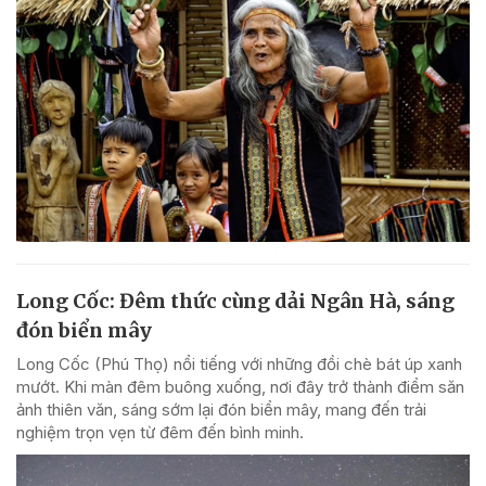
Long Cốc: Đêm thức cùng dải Ngân Hà, sáng
đón biển mây
Long Cốc (Phú Thọ) nổi tiếng với những đồi chè bát úp xanh
mướt. Khi màn đêm buông xuống, nơi đây trở thành điểm săn
ảnh thiên văn, sáng sớm lại đón biển mây, mang đến trải
nghiệm trọn vẹn từ đêm đến bình minh.