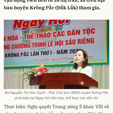
vận động viên đến từ 16 thị trấn, xã trên địa
bàn huyện Krông Pắc (Đắk Lắk) tham gia.
Bà Nguyễn Thị Kim Oanh - Phó Chủ tịch UBND huyện Krông Pắc
phát biểu tại Ngày hội Văn hóa, thể thao các dân tộc
Thực hiện Nghị quyết Trung ương 5 khóa VIII về