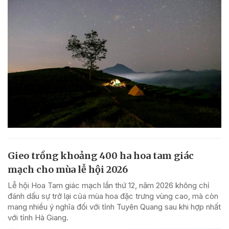
Gieo trồng khoảng 400 ha hoa tam giác
mạch cho mùa lễ hội 2026
Lễ hội Hoa Tam giác mạch lần thứ 12, năm 2026 không chỉ
đánh dấu sự trở lại của mùa hoa đặc trưng vùng cao, mà còn
mang nhiều ý nghĩa đối với tỉnh Tuyên Quang sau khi hợp nhất
với tỉnh Hà Giang.