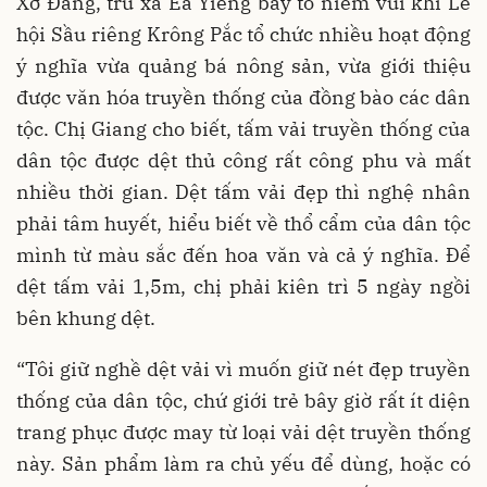
Xơ Đăng, trú xã Ea Yiêng bày tỏ niềm vui khi Lễ
hội Sầu riêng Krông Pắc tổ chức nhiều hoạt động
ý nghĩa vừa quảng bá nông sản, vừa giới thiệu
được văn hóa truyền thống của đồng bào các dân
tộc. Chị Giang cho biết, tấm vải truyền thống của
dân tộc được dệt thủ công rất công phu và mất
nhiều thời gian. Dệt tấm vải đẹp thì nghệ nhân
phải tâm huyết, hiểu biết về thổ cẩm của dân tộc
mình từ màu sắc đến hoa văn và cả ý nghĩa. Để
dệt tấm vải 1,5m, chị phải kiên trì 5 ngày ngồi
bên khung dệt.
“Tôi giữ nghề dệt vải vì muốn giữ nét đẹp truyền
thống của dân tộc, chứ giới trẻ bây giờ rất ít diện
trang phục được may từ loại vải dệt truyền thống
này. Sản phẩm làm ra chủ yếu để dùng, hoặc có