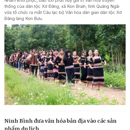
Nhằm khôi phục, bảo tồn phát huy giá trị văn hóa truyền
thống của dân tộc Xơ Đăng, xã Kon Braih, tỉnh Quảng Ngãi
vừa tổ chức ra mắt Câu lạc bộ Văn hóa dân gian dân tộc Xơ
Đăng làng Kon Bưu.
Ninh Bình đưa văn hóa bản địa vào các sản
phẩm du lịch