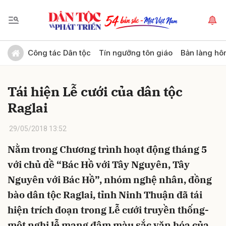
Gửi bình luận
Công tác Dân tộc
Tín ngưỡng tôn giáo
Bản làng hô
Tái hiện Lễ cưới của dân tộc
Raglai
29/05/2018 13:52
Nằm trong Chương trình hoạt động tháng 5
Hủy
Gửi
với chủ đề “Bác Hồ với Tây Nguyên, Tây
Nguyên với Bác Hồ”, nhóm nghệ nhân, đồng
bào dân tộc Raglai, tỉnh Ninh Thuận đã tái
hiện trích đoạn trong Lễ cưới truyền thống-
một nghi lễ mang đậm màu sắc văn hóa của