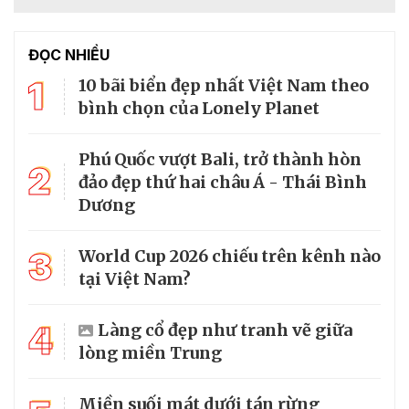
ĐỌC NHIỀU
1
10 bãi biển đẹp nhất Việt Nam theo
bình chọn của Lonely Planet
Phú Quốc vượt Bali, trở thành hòn
2
đảo đẹp thứ hai châu Á - Thái Bình
Dương
3
World Cup 2026 chiếu trên kênh nào
tại Việt Nam?
4
Làng cổ đẹp như tranh vẽ giữa
lòng miền Trung
Miền suối mát dưới tán rừng