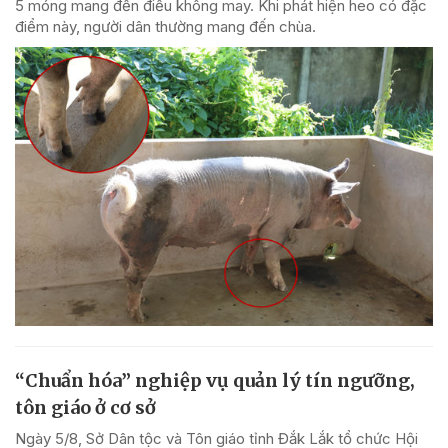
5 móng mang đến điều không may. Khi phát hiện heo có đặc
điểm này, người dân thường mang đến chùa.
“Chuẩn hóa” nghiệp vụ quản lý tín ngưỡng,
tôn giáo ở cơ sở
Ngày 5/8, Sở Dân tộc và Tôn giáo tỉnh Đắk Lắk tổ chức Hội