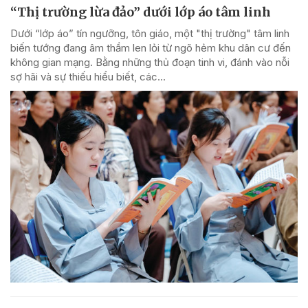
“Thị trường lừa đảo” dưới lớp áo tâm linh
Dưới “lớp áo” tín ngưỡng, tôn giáo, một "thị trường" tâm linh
biến tướng đang âm thầm len lỏi từ ngõ hẻm khu dân cư đến
không gian mạng. Bằng những thủ đoạn tinh vi, đánh vào nỗi
sợ hãi và sự thiếu hiểu biết, các...