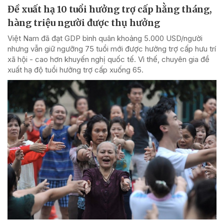
Đề xuất hạ 10 tuổi hưởng trợ cấp hằng tháng,
hàng triệu người được thụ hưởng
Việt Nam đã đạt GDP bình quân khoảng 5.000 USD/người
nhưng vẫn giữ ngưỡng 75 tuổi mới được hưởng trợ cấp hưu trí
xã hội - cao hơn khuyến nghị quốc tế. Vì thế, chuyên gia đề
xuất hạ độ tuổi hưởng trợ cấp xuống 65.