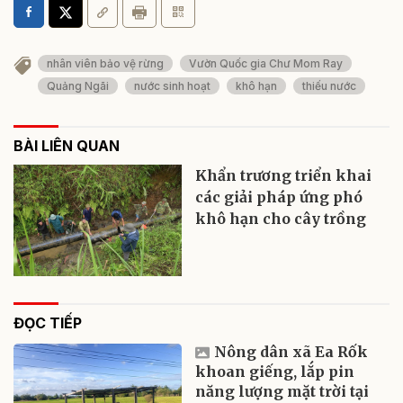
nhân viên bảo vệ rừng
Vườn Quốc gia Chư Mom Ray
Quảng Ngãi
nước sinh hoạt
khô hạn
thiếu nước
BÀI LIÊN QUAN
Khẩn trương triển khai
các giải pháp ứng phó
khô hạn cho cây trồng
ĐỌC TIẾP
Nông dân xã Ea Rốk
khoan giếng, lắp pin
năng lượng mặt trời tại