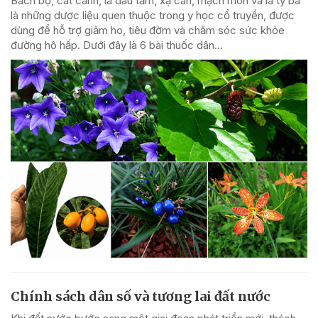
Bách bộ, cát cánh, lá dâu tằm, xạ can, mạch môn và lá tỳ bà
là những dược liệu quen thuộc trong y học cổ truyền, được
dùng để hỗ trợ giảm ho, tiêu đờm và chăm sóc sức khỏe
đường hô hấp. Dưới đây là 6 bài thuốc dân...
Chính sách dân số và tương lai đất nước