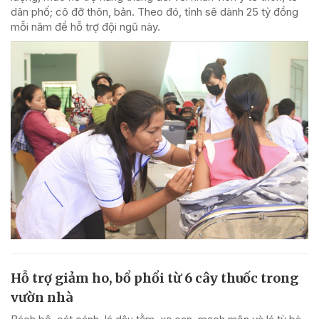
dân phố; cô đỡ thôn, bản. Theo đó, tỉnh sẽ dành 25 tỷ đồng
mỗi năm để hỗ trợ đội ngũ này.
Hỗ trợ giảm ho, bổ phổi từ 6 cây thuốc trong
vườn nhà