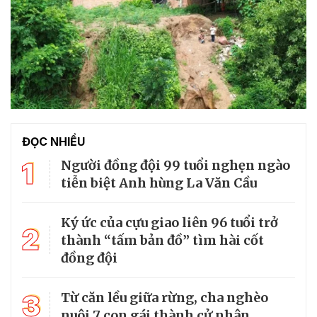
ĐỌC NHIỀU
1
Người đồng đội 99 tuổi nghẹn ngào
tiễn biệt Anh hùng La Văn Cầu
Ký ức của cựu giao liên 96 tuổi trở
2
thành “tấm bản đồ” tìm hài cốt
đồng đội
3
Từ căn lều giữa rừng, cha nghèo
nuôi 7 con gái thành cử nhân