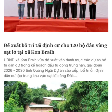
Đề xuất bố trí tái định cư cho 120 hộ dân vùng
sạt lở tại xã Kon Braih
UBND xã Kon Braih vừa đề xuất vào danh mục các dự án bố
trí dân cư trong kế hoạch đầu tư công trung hạn, giai đoạn
2026 - 2030 tỉnh Quảng Ngãi Dự án sắp xếp, bố trí ổn định
dân cư tập trung khu vực sạt lở sông Đăk...