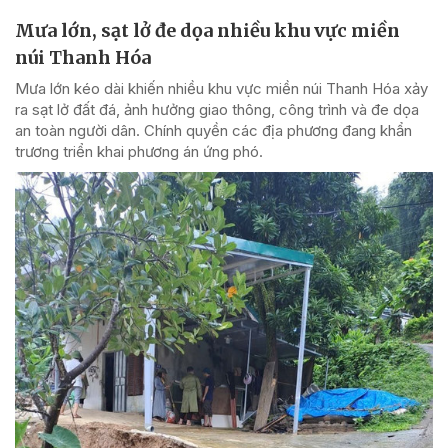
Mưa lớn, sạt lở đe dọa nhiều khu vực miền
núi Thanh Hóa
Mưa lớn kéo dài khiến nhiều khu vực miền núi Thanh Hóa xảy
ra sạt lở đất đá, ảnh hưởng giao thông, công trình và đe dọa
an toàn người dân. Chính quyền các địa phương đang khẩn
trương triển khai phương án ứng phó.