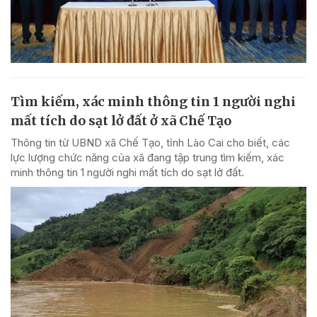
Tìm kiếm, xác minh thông tin 1 người nghi
mất tích do sạt lở đất ở xã Chế Tạo
Thông tin từ UBND xã Chế Tạo, tỉnh Lào Cai cho biết, các
lực lượng chức năng của xã đang tập trung tìm kiếm, xác
minh thông tin 1 người nghi mất tích do sạt lở đất.