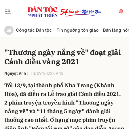
Gửi bình luận
Công tác Dân tộc
Tín ngưỡng tôn giáo
Bản làng hô
"Thương ngày nắng về" đoạt giải
Cánh diều vàng 2021
Nguyệt Anh
14/09/2022 09:43
Tối 13/9, tại thành phố Nha Trang (Khánh
Hủy
Gửi
Hòa), đã diễn ra Lễ trao giải Cánh diều 2021.
2 phim truyện truyền hình "Thương ngày
nắng về" và “11 tháng 5 ngày” dành giải
thưởng cao nhất. Ở hạng mục phim truyện
điện ảnh "Đêm tối rực rỡ" của đạo diễn Aaron