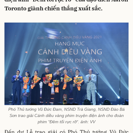
Toronto giành chiến thắng xuất sắc.
Phó Thủ tướng Vũ Đức Đam, NSND Trà Giang, NSND Đào Bá
Sơn trao giải Cánh diều vàng phim truyện điện ảnh cho đoàn
phim “Đêm tối rực rỡ“. ảnh: VV
Đến dự Lễ trao giải có Phó Thủ tướng Vũ Đức