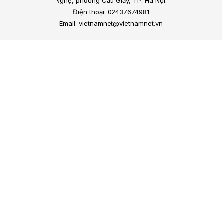
Nghệ, phường Cầu Giấy, TP. Hà Nội.
Điện thoại: 02437674981
Email: vietnamnet@vietnamnet.vn