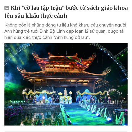
Khi "cờ lau tập trận" bước từ sách giáo khoa
lên sân khấu thực cảnh
Không còn là những dòng tư liệu khô khan, câu chuyện người
Anh hùng trẻ tuổi Đinh Bộ Lĩnh dẹp loạn 12 sứ quân, được tái
hiện qua xiếc thực cảnh "Anh hùng cờ lau".