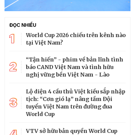
ĐỌC NHIỀU
1
World Cup 2026 chiếu trên kênh nào
tại Việt Nam?
“Tận hiến” - phim về bản lĩnh tình
2
báo CAND Việt Nam và tình hữu
nghị vững bền Việt Nam - Lào
Lộ diện 4 cầu thủ Việt kiều sắp nhập
3
tịch: “Cơn gió lạ” nâng tầm Đội
tuyển Việt Nam trên đường đua
World Cup
4
VTV sở hữu bản quyền World Cup