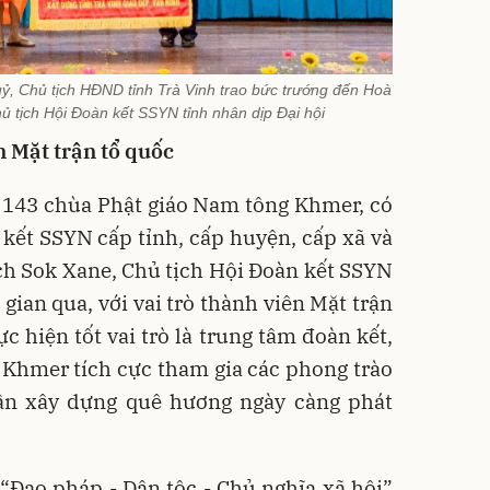
ỷ, Chủ tịch HĐND tỉnh Trà Vinh trao bức trướng đến Hoà
 tịch Hội Đoàn kết SSYN tỉnh nhân dịp Đại hội
n Mặt trận tổ quốc
ó 143 chùa Phật giáo Nam tông Khmer, có
kết SSYN cấp tỉnh, cấp huyện, cấp xã và
ch Sok Xane, Chủ tịch Hội Đoàn kết SSYN
 gian qua, với vai trò thành viên Mặt trận
c hiện tốt vai trò là trung tâm đoàn kết,
 Khmer tích cực tham gia các phong trào
ần xây dựng quê hương ngày càng phát
Đạo pháp - Dân tộc - Chủ nghĩa xã hội”