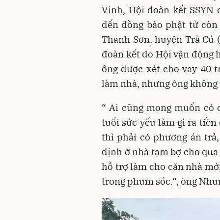
Vinh, Hội đoàn kết SSYN 
đến đồng bào phật tử còn
Thanh Sơn, huyện Trà Cú (
đoàn kết do Hội vận động h
ông được xét cho vay 40 t
làm nhà, nhưng ông không v
“ Ai cũng mong muốn có c
tuổi sức yếu làm gì ra tiề
thì phải có phương án trả,
định ở nhà tạm bợ cho qua 
hỗ trợ làm cho căn nhà mớ
trong phum sóc.”, ông Nhun