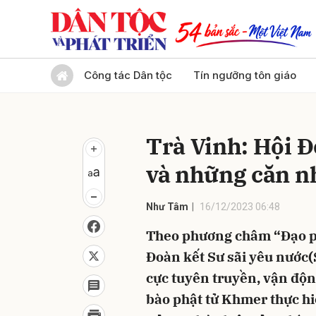
Gửi 
Công tác Dân tộc
Tín ngưỡng tôn giáo
Trà Vinh: Hội Đ
và những căn nh
Như Tâm
16/12/2023 06:48
Theo phương châm “Đạo phá
Đoàn kết Sư sãi yêu nước(S
cực tuyên truyền, vận độn
bào phật tử Khmer thực hi