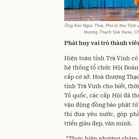
Ông Kim Ngọc Thái, Phó bí thư Tỉnh u
thượng Thạch Sok Xane, Chủ
Phát huy vai trò thành viê
Hiện toàn tỉnh Trà Vinh c
hệ thống tổ chức Hội Đoàn 
cấp cơ sở. Hoà thượng Thạ
tỉnh Trà Vinh cho biết, thời
Tổ quốc, các cấp Hội đã thự
vận động đồng bào phật tử
thi đua yêu nước, góp ph
triển giàu đẹp, văn minh.
“Thực hiện phương châm “