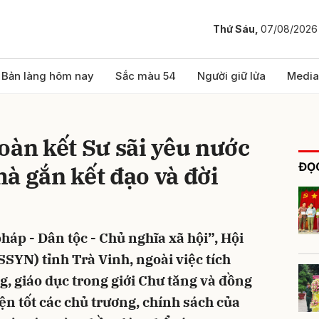
Thứ Sáu,
07/08/2026
bình luận
Bản làng hôm nay
Sắc màu 54
Người giữ lửa
Media
oàn kết Sư sãi yêu nước
ĐỌC
à gắn kết đạo và đời
p - Dân tộc - Chủ nghĩa xã hội”, Hội
Hủy
G
SYN) tỉnh Trà Vinh, ngoài việc tích
g, giáo dục trong giới Chư tăng và đồng
ện tốt các chủ trương, chính sách của