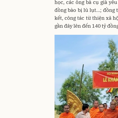
học, các ông bà cụ già yếu
đồng bào bị lũ lụt...; đồn
kết, công tác từ thiện xã 
gần đây lên đến 140 tỷ đồn