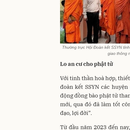
Thường trực Hội Đoàn kết SSYN tỉn
giao thông 
Lo an cư cho phật tử
Với tinh thần hoà hợp, thiế
đoàn kết SSYN các huyện 
động đồng bào phật tử tha
mới, qua đó đã làm tốt côn
đạo, lợi đời”.
Từ đầu năm 2023 đến nay, t