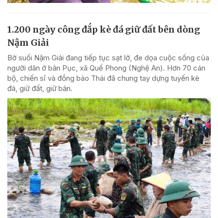
1.200 ngày công đắp kè đá giữ đất bên dòng
Nậm Giải
Bờ suối Nậm Giải đang tiếp tục sạt lở, đe dọa cuộc sống của
người dân ở bản Pục, xã Quế Phong (Nghệ An). Hơn 70 cán
bộ, chiến sĩ và đồng bào Thái đã chung tay dựng tuyến kè
đá, giữ đất, giữ bản.