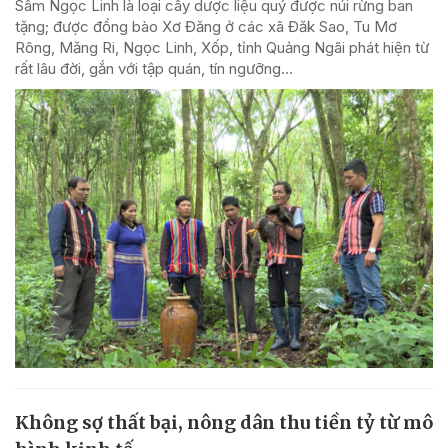
Sâm Ngọc Linh là loại cây dược liệu quý được núi rừng ban
tặng; được đồng bào Xơ Đăng ở các xã Đăk Sao, Tu Mơ
Rông, Măng Ri, Ngọc Linh, Xốp, tỉnh Quảng Ngãi phát hiện từ
rất lâu đời, gắn với tập quán, tín ngưỡng...
Không sợ thất bại, nông dân thu tiền tỷ từ mô