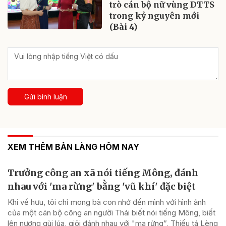
trò cán bộ nữ vùng DTTS
trong kỷ nguyên mới
(Bài 4)
Gửi bình luận
XEM THÊM BẢN LÀNG HÔM NAY
Trưởng công an xã nói tiếng Mông, đánh
nhau với 'ma rừng' bằng 'vũ khí' đặc biệt
Khi về hưu, tôi chỉ mong bà con nhớ đến mình với hình ảnh
của một cán bộ công an người Thái biết nói tiếng Mông, biết
lên nương gùi lúa, giỏi đánh nhau với "ma rừng”, Thiếu tá Lèng