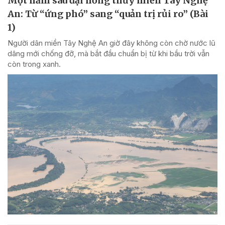
Một năm sau đại hồng thủy miền Tây Nghệ
An: Từ “ứng phó” sang “quản trị rủi ro” (Bài
1)
Người dân miền Tây Nghệ An giờ đây không còn chờ nước lũ
dâng mới chống đỡ, mà bắt đầu chuẩn bị từ khi bầu trời vẫn
còn trong xanh.