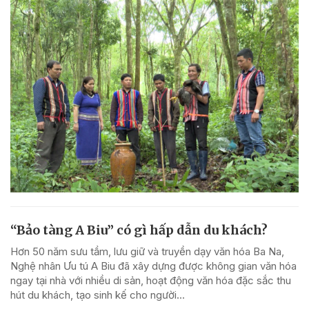
“Bảo tàng A Biu” có gì hấp dẫn du khách?
Hơn 50 năm sưu tầm, lưu giữ và truyền dạy văn hóa Ba Na,
Nghệ nhân Ưu tú A Biu đã xây dựng được không gian văn hóa
ngay tại nhà với nhiều di sản, hoạt động văn hóa đặc sắc thu
hút du khách, tạo sinh kế cho người...