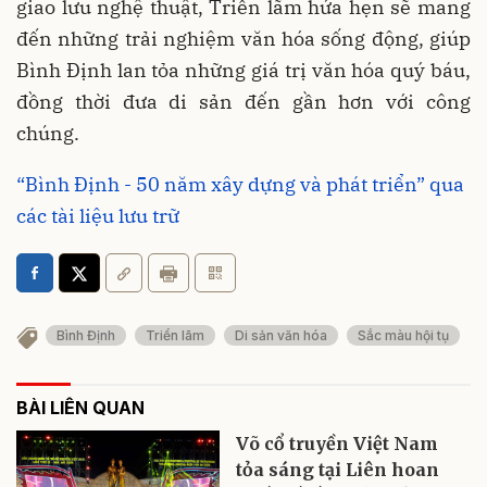
giao lưu nghệ thuật, Triển lãm hứa hẹn sẽ mang
đến những trải nghiệm văn hóa sống động, giúp
Bình Định lan tỏa những giá trị văn hóa quý báu,
đồng thời đưa di sản đến gần hơn với công
chúng.
“Bình Định - 50 năm xây dựng và phát triển” qua
các tài liệu lưu trữ
Bình Định
Triển lãm
Di sản văn hóa
Sắc màu hội tụ
BÀI LIÊN QUAN
Võ cổ truyền Việt Nam
tỏa sáng tại Liên hoan