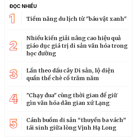
ĐỌC NHIỀU
1
Tiềm năng du lịch từ "báu vật xanh"
Nhiều kiến giải nâng cao hiệu quả
2
giáo dục giá trị di sản văn hóa trong
học đường
3
Lần theo dấu cây Di sản, lộ diện
quần thể chè cổ trăm năm
4
"Chạy đua" cùng thời gian để giữ
gìn văn hóa dân gian xứ Lạng
5
Cánh buồm di sản “thuyền ba vách”
tái sinh giữa lòng Vịnh Hạ Long