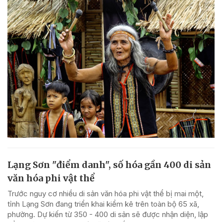
Lạng Sơn "điểm danh", số hóa gần 400 di sản
văn hóa phi vật thể
Trước nguy cơ nhiều di sản văn hóa phi vật thể bị mai một,
tỉnh Lạng Sơn đang triển khai kiểm kê trên toàn bộ 65 xã,
phường. Dự kiến từ 350 - 400 di sản sẽ được nhận diện, lập