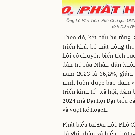
Ông Lò Văn Tiến, Phó Chủ tịch UBN
tỉnh Điện B
Theo đó, kết cấu hạ tầng 
triển khá; bộ mặt nông thô
hội có chuyển biến tích cực
dân trí của Nhân dân khô
năm 2023 là 35,2%, giảm
ninh luôn được bảo đảm và
triển kinh tế - xã hội, đảm
2024 mà Đại hội Đại biểu cá
và vượt kế hoạch.
Phát biểu tại Đại hội, Phó
đã ghi nhận và biểu dươn