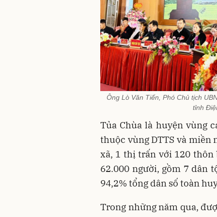
Ông Lò Văn Tiến, Phó Chủ tịch UBN
tỉnh Điệ
Tủa Chùa là huyện vùng c
thuộc vùng DTTS và miền n
xã, 1 thị trấn với 120 thô
62.000 người, gồm 7 dân t
94,2% tổng dân số toàn hu
Trong những năm qua, đượ