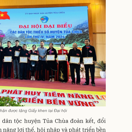
nhận được tặng Giấy khen tại Đại hội
 dân tộc huyện Tủa Chùa đoàn kết, đổi
 năng lợi thế, hội nhập và phát triển bền