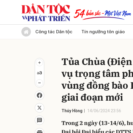
Gửi 
Công tác Dân tộc
Tín ngưỡng tôn giáo
Tủa Chùa (Điện 
vụ trọng tâm phá
vùng đồng bào 
giai đoạn mới
Thúy Hồng
14/06/2024 23:56
Trong 2 ngày (13-14/6), h
Đại hội Đại biểu các DTTS