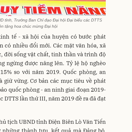
D tỉnh, Trưởng Ban Chỉ đạo Đại hội Đại biểu các DTTS
iên tặng hoa chúc mừng Đại hội
kinh tế - xã hội của huyện có bước phát
n có nhiều đổi mới. Các mặt văn hóa, xã
, đời sống vật chất, tinh thần và trình độ
ng ngừng được nâng lên. Tỷ lệ hộ nghèo
 15% so với năm 2019. Quốc phòng, an
 giữ vững. Cơ bản các mục tiêu về phát
 bảo quốc phòng - an ninh giai đoạn 2019-
c DTTS lần thứ III, năm 2019 đề ra đã đạt
 Chủ tịch UBND tỉnh Điện Biên Lò Văn Tiến
g những thành tựu, kết quả mà Đảng bộ,