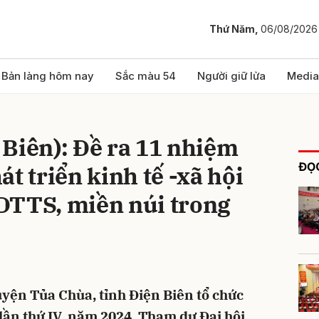
Thứ Năm,
06/08/2026
bình luận
Bản làng hôm nay
Sắc màu 54
Người giữ lửa
Media
Biên): Đề ra 11 nhiệm
ĐỌC
t triển kinh tế -xã hội
DTTS, miền núi trong
Hủy
G
uyện Tủa Chùa, tỉnh Điện Biên tổ chức
 lần thứ IV, năm 2024. Tham dự Đại hội