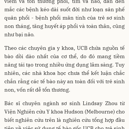
viêm và tổn thương phổi, tim và não, dẫn đến
mắc các bệnh kéo dài suốt đời như loạn sản phế
quản phổi - bệnh phổi mãn tính của trẻ sơ sinh
non tháng, tăng huyết áp phổi và toàn thân, cũng
như bại não.
Theo các chuyên gia y khoa, UCB chứa nguồn tế
bào dồi dào nhất của cơ thể, do đó mang tiềm
năng tái tạo trong nhiều ứng dụng lâm sàng. Tuy
nhiên, các nhà khoa học chưa thể kết luận chắc
chắn rằng các tế bào này an toàn đối với trẻ sinh
non, vốn rất dễ tổn thương.
Bác sĩ chuyên ngành sơ sinh Lindsay Zhou từ
Viện Nghiên cứu Y khoa Hudson (Melbourne) cho
biết nghiên cứu trên là nghiên cứu tổng hợp đầu
tiên về việc sử dụng tế bào gốc UCB cho trẻ sinh