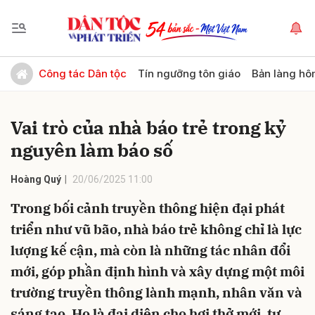
Gửi bình luận
Công tác Dân tộc
Tín ngưỡng tôn giáo
Bản làng hô
Vai trò của nhà báo trẻ trong kỷ
nguyên làm báo số
Hoàng Quý
20/06/2025 11:00
Trong bối cảnh truyền thông hiện đại phát
Hủy
Gửi
triển như vũ bão, nhà báo trẻ không chỉ là lực
lượng kế cận, mà còn là những tác nhân đổi
mới, góp phần định hình và xây dựng một môi
trường truyền thông lành mạnh, nhân văn và
sáng tạo. Họ là đại diện cho hơi thở mới, tư