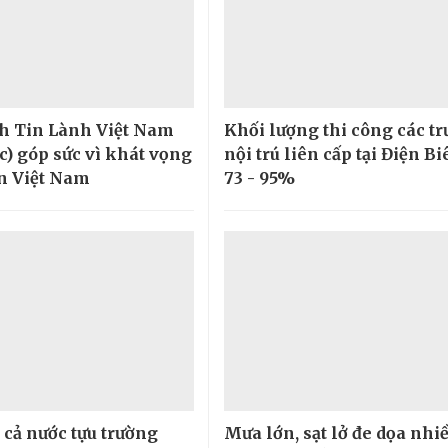
h Tin Lành Việt Nam
Khối lượng thi công các t
c) góp sức vì khát vọng
nội trú liên cấp tại Điện Bi
ển Việt Nam
73 - 95%
 cả nước tựu trường
Mưa lớn, sạt lở đe dọa nhi