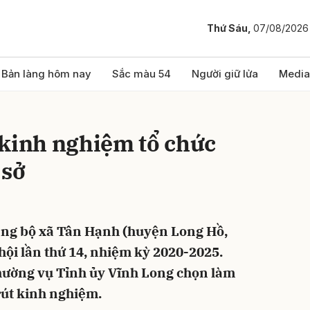
Thứ Sáu,
07/08/2026
bình luận
Bản làng hôm nay
Sắc màu 54
Người giữ lửa
Media
 kinh nghiệm tổ chức
 sở
Đảng bộ xã Tân Hạnh (huyện Long Hồ,
Hủy
G
i hội lần thứ 14, nhiệm kỳ 2020-2025.
 Thường vụ Tỉnh ủy Vĩnh Long chọn làm
rút kinh nghiệm.