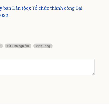
̉y ban Dân tộc): Tổ chức thành công Đại
2022
y
rút kinh nghiệm
Vĩnh Long