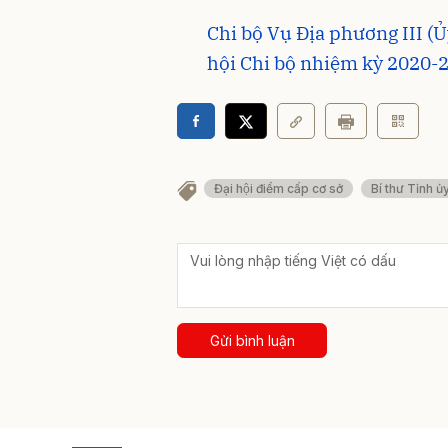
Chi bộ Vụ Địa phương III (U
hội Chi bộ nhiệm kỳ 2020-
Đại hội điểm cấp cơ sở
Bí thư Tỉnh ủ
Gửi bình luận