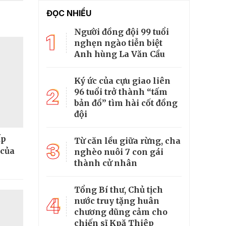
ĐỌC NHIỀU
Người đồng đội 99 tuổi
1
nghẹn ngào tiễn biệt
Anh hùng La Văn Cầu
Ký ức của cựu giao liên
2
96 tuổi trở thành “tấm
bản đồ” tìm hài cốt đồng
đội
ấp
Từ căn lều giữa rừng, cha
3
 của
nghèo nuôi 7 con gái
thành cử nhân
Tổng Bí thư, Chủ tịch
4
nước truy tặng huân
chương dũng cảm cho
chiến sĩ Kpă Thiêp