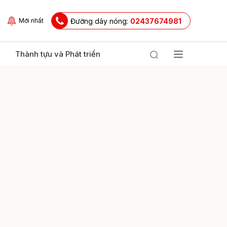
Đường dây nóng:
02437674981
Mới nhất
Thành tựu và Phát triển
ửi