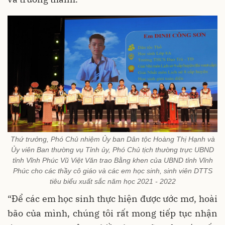
Thứ trưởng, Phó Chủ nhiệm Ủy ban Dân tộc Hoàng Thị Hạnh và
Ủy viên Ban thường vụ Tỉnh ủy, Phó Chủ tịch thường trực UBND
tỉnh Vĩnh Phúc Vũ Việt Văn trao Bằng khen của UBND tỉnh Vĩnh
Phúc cho các thầy cô giáo và các em học sinh, sinh viên DTTS
tiêu biểu xuất sắc năm học 2021 - 2022
“Để các em học sinh thực hiện được ước mơ, hoài
bão của mình, chúng tôi rất mong tiếp tục nhận