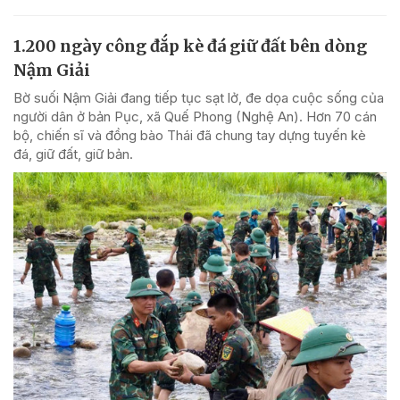
1.200 ngày công đắp kè đá giữ đất bên dòng
Nậm Giải
Bờ suối Nậm Giải đang tiếp tục sạt lở, đe dọa cuộc sống của
người dân ở bản Pục, xã Quế Phong (Nghệ An). Hơn 70 cán
bộ, chiến sĩ và đồng bào Thái đã chung tay dựng tuyến kè
đá, giữ đất, giữ bản.