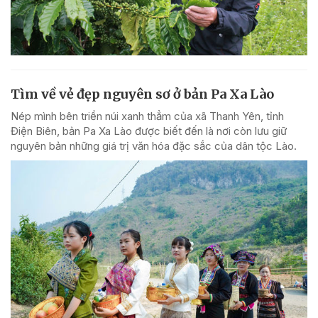
Tìm về vẻ đẹp nguyên sơ ở bản Pa Xa Lào
Nép mình bên triền núi xanh thẳm của xã Thanh Yên, tỉnh
Điện Biên, bản Pa Xa Lào được biết đến là nơi còn lưu giữ
nguyên bản những giá trị văn hóa đặc sắc của dân tộc Lào.