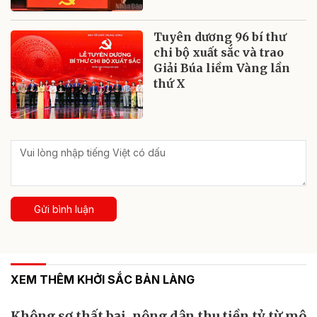
Tuyên dương 96 bí thư
chi bộ xuất sắc và trao
Giải Búa liềm Vàng lần
thứ X
Gửi bình luận
XEM THÊM KHỞI SẮC BẢN LÀNG
Không sợ thất bại, nông dân thu tiền tỷ từ mô