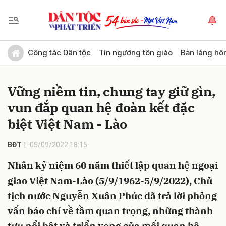
Gửi bình luận
Công tác Dân tộc
Tín ngưỡng tôn giáo
Bản làng hô
Vững niềm tin, chung tay giữ gìn,
vun đắp quan hệ đoàn kết đặc
biệt Việt Nam - Lào
BĐT
05/09/2022 18:15
Hủy
Gửi
Nhân kỷ niệm 60 năm thiết lập quan hệ ngoại
giao Việt Nam-Lào (5/9/1962-5/9/2022), Chủ
tịch nước Nguyễn Xuân Phúc đã trả lời phỏng
vấn báo chí về tầm quan trọng, những thành