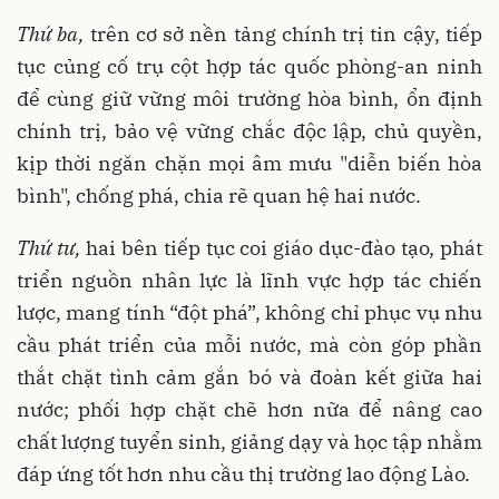
Thứ ba,
trên cơ sở nền tảng chính trị tin cậy, tiếp
tục củng cố trụ cột hợp tác quốc phòng-an ninh
để cùng giữ vững môi trường hòa bình, ổn định
chính trị, bảo vệ vững chắc độc lập, chủ quyền,
kịp thời ngăn chặn mọi âm mưu "diễn biến hòa
bình", chống phá, chia rẽ quan hệ hai nước.
Thứ tư,
hai bên tiếp tục coi giáo dục-đào tạo, phát
triển nguồn nhân lực là lĩnh vực hợp tác chiến
lược, mang tính “đột phá”, không chỉ phục vụ nhu
cầu phát triển của mỗi nước, mà còn góp phần
thắt chặt tình cảm gắn bó và đoàn kết giữa hai
nước; phối hợp chặt chẽ hơn nữa để nâng cao
chất lượng tuyển sinh, giảng dạy và học tập nhằm
đáp ứng tốt hơn nhu cầu thị trường lao động Lào.