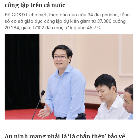
công lập trên cả nước
Bộ GD&ĐT cho biết, theo báo cáo của 34 địa phương, tổng
số cơ sở giáo dục công lập dự kiến giảm từ 37.386 xuống
20.284, giảm 17.102 đầu mối, tương ứng 45,7%.
An ninh mạng phải là 'lá chắn thép' bảo vệ