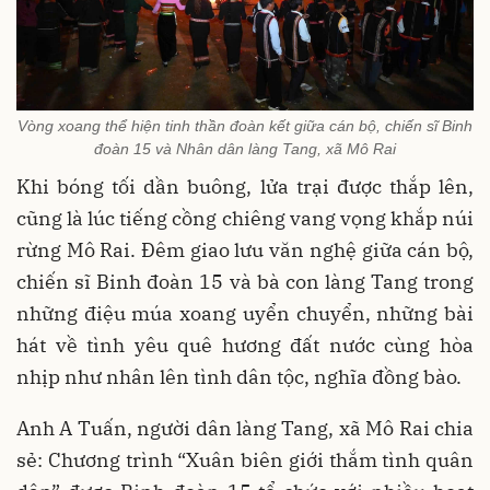
Vòng xoang thể hiện tinh thần đoàn kết giữa cán bộ, chiến sĩ Binh
đoàn 15 và Nhân dân làng Tang, xã Mô Rai
Khi bóng tối dần buông, lửa trại được thắp lên,
cũng là lúc tiếng cồng chiêng vang vọng khắp núi
rừng Mô Rai. Đêm giao lưu văn nghệ giữa cán bộ,
chiến sĩ Binh đoàn 15 và bà con làng Tang trong
những điệu múa xoang uyển chuyển, những bài
hát về tình yêu quê hương đất nước cùng hòa
nhịp như nhân lên tình dân tộc, nghĩa đồng bào.
Anh A Tuấn, người dân làng Tang, xã Mô Rai chia
sẻ: Chương trình “Xuân biên giới thắm tình quân