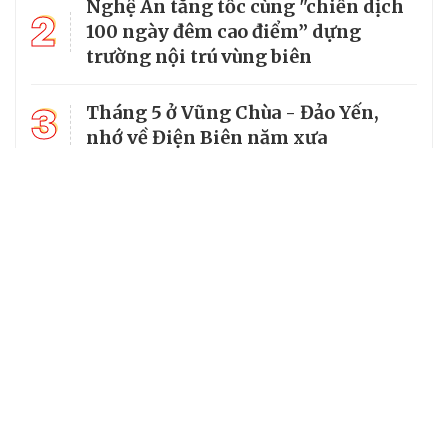
Nghệ An tăng tốc cùng "chiến dịch
2
100 ngày đêm cao điểm” dựng
trường nội trú vùng biên
3
Tháng 5 ở Vũng Chùa - Đảo Yến,
nhớ về Điện Biên năm xưa
4
Mường Típ dựng “ba yên” để giữ
vững đường biên dài nhất Nghệ An
5
Hàng rào xanh đổi thay bản làng
đồng bào dân tộc Thái
Chuyên trang của VietNamNet