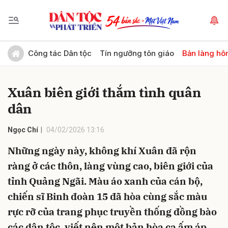
Gửi bình luận
Công tác Dân tộc
Tín ngưỡng tôn giáo
Bản làng hô
Xuân biên giới thắm tình quân
dân
Ngọc Chí
04/02/2026 13:16
Những ngày này, không khí Xuân đã rộn
Hủy
Gửi
ràng ở các thôn, làng vùng cao, biên giới của
tỉnh Quảng Ngãi. Màu áo xanh của cán bộ,
chiến sĩ Binh đoàn 15 đã hòa cùng sắc màu
rực rỡ của trang phục truyền thống đồng bào
các dân tộc, viết nên một bản hòa ca ấm áp