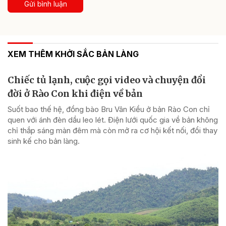
Gửi bình luận
XEM THÊM KHỞI SẮC BẢN LÀNG
Chiếc tủ lạnh, cuộc gọi video và chuyện đổi
đời ở Rào Con khi điện về bản
Suốt bao thế hệ, đồng bào Bru Vân Kiều ở bản Rào Con chỉ
quen với ánh đèn dầu leo lét. Điện lưới quốc gia về bản không
chỉ thắp sáng màn đêm mà còn mở ra cơ hội kết nối, đổi thay
sinh kế cho bản làng.