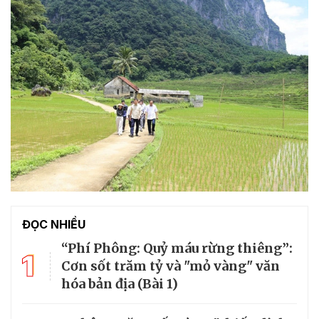
ĐỌC NHIỀU
“Phí Phông: Quỷ máu rừng thiêng”:
1
Cơn sốt trăm tỷ và "mỏ vàng" văn
hóa bản địa (Bài 1)