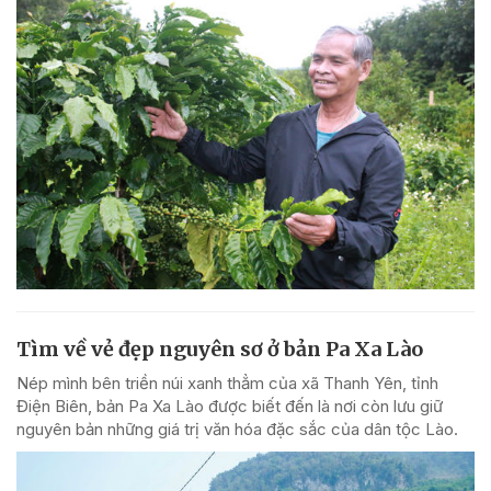
Tìm về vẻ đẹp nguyên sơ ở bản Pa Xa Lào
Nép mình bên triền núi xanh thẳm của xã Thanh Yên, tỉnh
Điện Biên, bản Pa Xa Lào được biết đến là nơi còn lưu giữ
nguyên bản những giá trị văn hóa đặc sắc của dân tộc Lào.