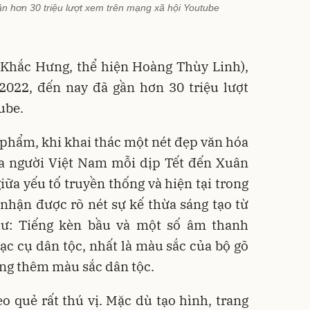
n hơn 30 triệu lượt xem trên mạng xã hội Youtube
c Khắc Hưng, thể hiện Hoàng Thùy Linh),
2022, đến nay đã gần hơn 30 triệu lượt
ube.
 phẩm, khi khai thác một nét đẹp văn hóa
ủa người Việt Nam mỗi dịp Tết đến Xuân
iữa yếu tố truyền thống và hiện tại trong
 nhận được rõ nét sự kế thừa sáng tạo từ
hư: Tiếng kèn bầu và một số âm thanh
c cụ dân tộc, nhất là màu sắc của bộ gõ
ăng thêm màu sắc dân tộc.
 quẻ rất thú vị. Mặc dù tạo hình, trang