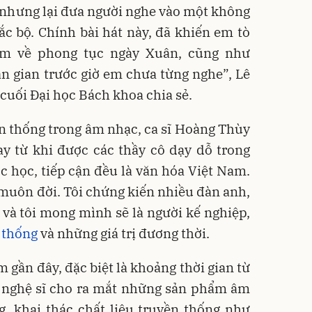
i, nhưng lại đưa người nghe vào một không
c bộ. Chính bài hát này, đã khiến em tò
êm về phong tục ngày Xuân, cũng như
n gian trước giờ em chưa từng nghe”, Lê
cuối Đại học Bách khoa chia sẻ.
ền thống trong âm nhạc, ca sĩ Hoàng Thùy
ay từ khi được các thầy cô dạy dỗ trong
c học, tiếp cận đều là văn hóa Việt Nam.
muôn đời. Tôi chứng kiến nhiều đàn anh,
t và tôi mong mình sẽ là người kế nghiệp,
 thống
và những giá trị đương thời.
 gần đây, đặc biệt là khoảng thời gian từ
u nghệ sĩ cho ra mắt những sản phẩm âm
, khai thác chất liệu truyền thống như