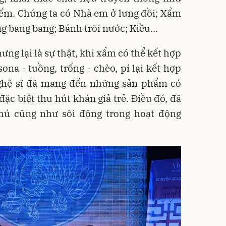
iếm. Chúng ta có Nhà em ở lưng đồi; Xẩm
g bang bang; Bánh trôi nước; Kiều…
g lại là sự thật, khi xẩm có thể kết hợp
sona - tuồng, trống - chèo, pí lại kết hợp
nghệ sĩ đã mang đến những sản phẩm có
đặc biệt thu hút khán giả trẻ. Điều đó, đã
hú cũng như sôi động trong hoạt động