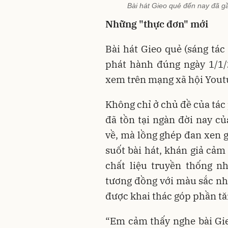
Bài hát Gieo quẻ đến nay đã gầ
Những "thực đơn" mới
Bài hát Gieo quẻ (sáng tá
phát hành đúng ngày 1/1/
xem trên mạng xã hội Yout
Không chỉ ở chủ đề của tác
đã tồn tại ngàn đời nay c
về, mà lồng ghép đan xen g
suốt bài hát, khán giả cảm
chất liệu truyền thống n
tương đồng với màu sắc nhạ
được khai thác góp phần t
“Em cảm thấy nghe bài Gieo