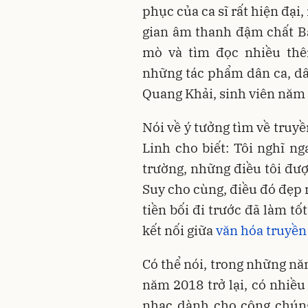
phục của ca sĩ rất hiện đạ
gian âm thanh đậm chất Bắ
mò và tìm đọc nhiều th
những tác phẩm dân ca, dâ
Quang Khải, sinh viên năm 
Nói về ý tưởng tìm về truy
Linh cho biết: Tôi nghĩ ng
trường, những điều tôi đượ
Suy cho cùng, điều đó đẹp 
tiền bối đi trước đã làm tố
kết nối giữa
văn hóa truyền
Có thể nói, trong những năm
năm 2018 trở lại, có nhiề
nhạc dành cho công chúng