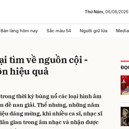
Thứ Năm,
06/08/2026
bình luận
Bản làng hôm nay
Sắc màu 54
Người giữ lửa
Media
i tìm về nguồn cội -
ĐỌC
ồn hiệu quả
trong thời kỳ bùng nổ các loại hình âm
Hủy
G
 vấn đề nan giải. Thế nhưng, những năm
hiệu đáng mừng, khi nhiều ca sĩ, nhạc sĩ
 dân gian trong âm nhạc và nhận được