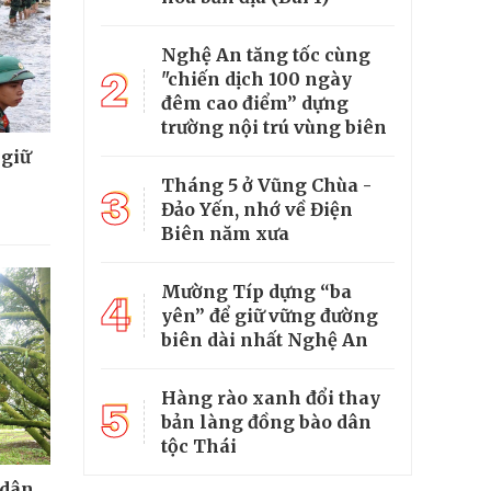
Nghệ An tăng tốc cùng
2
"chiến dịch 100 ngày
đêm cao điểm” dựng
trường nội trú vùng biên
 giữ
Tháng 5 ở Vũng Chùa -
3
Đảo Yến, nhớ về Điện
Biên năm xưa
Mường Típ dựng “ba
4
yên” để giữ vững đường
biên dài nhất Nghệ An
Hàng rào xanh đổi thay
5
bản làng đồng bào dân
tộc Thái
 dân