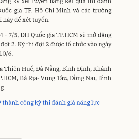
đăng ký xét tuyển bằng kết quả thi đánh
Quốc gia TP. Hồ Chí Minh và các trường
i này để xét tuyển.
/4 - 7/5, ĐH Quốc gia TP.HCM sẽ mở đăng
 đợt 2. Kỳ thi đợt 2 được tổ chức vào ngày
10/6.
ừa Thiên Huế, Đà Nẵng, Bình Định, Khánh
P.HCM, Bà Rịa- Vũng Tàu, Đồng Nai, Bình
g.
ý thành công kỳ thi đánh giá năng lực