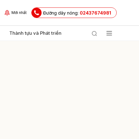
Đường dây nóng:
02437674981
Mới nhất
Thành tựu và Phát triển
ửi