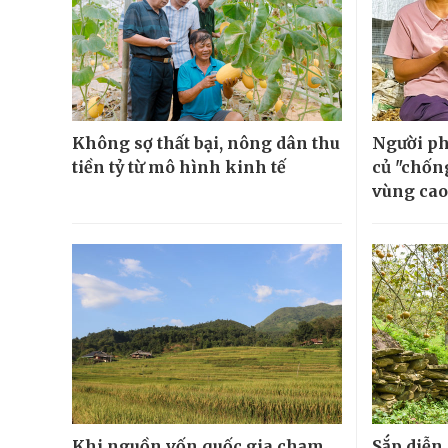
Không sợ thất bại, nông dân thu
Người ph
tiền tỷ từ mô hình kinh tế
củ "chốn
vùng cao
Khi nguồn vốn quốc gia chạm
Sắp diễn 