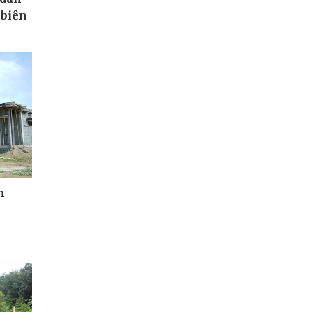
 biên
n