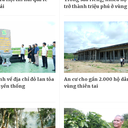
ái
trở thành triệu phú ở vùng
h về địa chỉ đỏ lan tỏa
An cư cho gần 2.000 hộ dâ
ruyền thống
vùng thiên tai