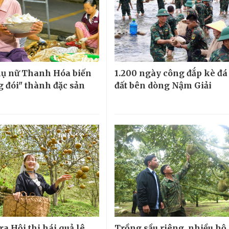
ụ nữ Thanh Hóa biến
1.200 ngày công đắp kè đá
g đói" thành đặc sản
đất bên dòng Nậm Giải
ra Hội thi hái quả lê
Trồng sầu riêng, nhiều hộ