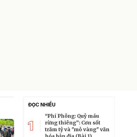
ĐỌC NHIỀU
“Phí Phông: Quỷ máu
1
rừng thiêng”: Cơn sốt
trăm tỷ và "mỏ vàng" văn
hóa bản địa (Bài 1)