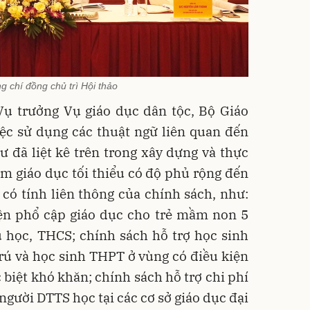
g chí đồng chủ trì Hội thảo
ụ trưởng Vụ giáo dục dân tộc, Bộ Giáo
iệc sử dụng các thuật ngữ liên quan đến
 đã liệt kê trên trong xây dựng và thực
m giáo dục tối thiểu có độ phủ rộng đến
 có tính liên thông của chính sách, như:
iện phổ cập giáo dục cho trẻ mầm non 5
u học, THCS; chính sách hỗ trợ học sinh
rú và học sinh THPT ở vùng có điều kiện
c biệt khó khăn; chính sách hỗ trợ chi phí
 người DTTS học tại các cơ sở giáo dục đại