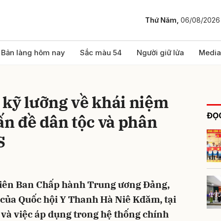
Thứ Năm,
06/08/2026
bình luận
Bản làng hôm nay
Sắc màu 54
Người giữ lửa
Media
 kỹ lưỡng về khái niệm
ĐỌC
ấn đề dân tộc và phân
S
Hủy
G
viên Ban Chấp hành Trung ương Đảng,
 của Quốc hội Y Thanh Hà Niê Kđăm, tại
 và việc áp dụng trong hệ thống chính