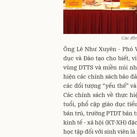
Các đồn
Ông Lê Như Xuyên - Phó V
dục và Đào tạo cho biết, v
vùng DTTS và miền núi như
hiện các chính sách bảo đả
các đối tượng “yếu thế” và
Các chính sách về thực h
tuổi, phổ cập giáo dục tiể
bán trú, trường PTDT bán t
kinh tế - xã hội (KT-XH) đặ
học tập đối với sinh viên là