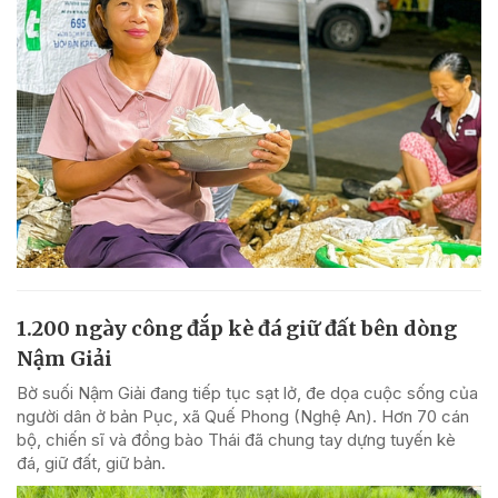
1.200 ngày công đắp kè đá giữ đất bên dòng
Nậm Giải
Bờ suối Nậm Giải đang tiếp tục sạt lở, đe dọa cuộc sống của
người dân ở bản Pục, xã Quế Phong (Nghệ An). Hơn 70 cán
bộ, chiến sĩ và đồng bào Thái đã chung tay dựng tuyến kè
đá, giữ đất, giữ bản.