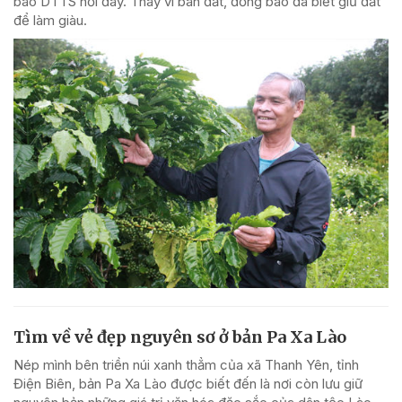
bào DTTS nơi đây. Thay vì bán đất, đồng bào đã biết giữ đất
để làm giàu.
Tìm về vẻ đẹp nguyên sơ ở bản Pa Xa Lào
Nép mình bên triền núi xanh thẳm của xã Thanh Yên, tỉnh
Điện Biên, bản Pa Xa Lào được biết đến là nơi còn lưu giữ