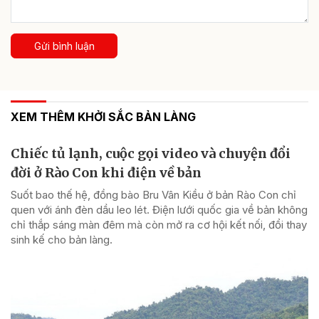
Gửi bình luận
XEM THÊM KHỞI SẮC BẢN LÀNG
Chiếc tủ lạnh, cuộc gọi video và chuyện đổi
đời ở Rào Con khi điện về bản
Suốt bao thế hệ, đồng bào Bru Vân Kiều ở bản Rào Con chỉ
quen với ánh đèn dầu leo lét. Điện lưới quốc gia về bản không
chỉ thắp sáng màn đêm mà còn mở ra cơ hội kết nối, đổi thay
sinh kế cho bản làng.