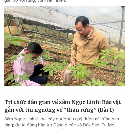
gắn bó với rừng, với thiên nhiên.
Tri thức dân gian về sâm Ngọc Linh: Báu vật
gắn với tín ngưỡng về “thần rừng” (Bài 1)
Sâm Ngọc Linh là loại cây dược liệu quý được núi rừng ban
tặng; được đồng bào Xơ Đăng ở các xã Đăk Sao, Tu Mơ