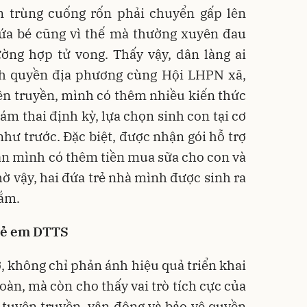
ễm trùng cuống rốn phải chuyển gấp lên
Đứa bé cũng vì thế mà thường xuyên đau
ờng hợp tử vong. Thấy vậy, dân làng ai
nh quyền địa phương cùng Hội LHPN xã,
ên truyền, mình có thêm nhiều kiến thức
ám thai định kỳ, lựa chọn sinh con tại cơ
 như trước. Đặc biệt, được nhận gói hỗ trợ
àn mình có thêm tiền mua sữa cho con và
ờ vậy, hai đứa trẻ nhà mình được sinh ra
lắm.
rẻ em DTTS
ơ, không chỉ phản ánh hiệu quả triển khai
oàn, mà còn cho thấy vai trò tích cực của
 tuyên truyền, vận động và bảo vệ quyền