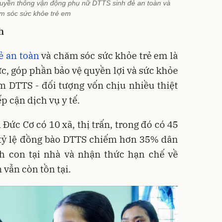
ruyền thông vận động phụ nữ DTTS sinh đẻ an toàn và
m sóc sức khỏe trẻ em
h
ẻ an toàn
và chăm sóc sức khỏe trẻ em là
ực, góp phần bảo vệ quyền lợi và sức khỏe
m DTTS - đối tượng vốn chịu nhiều thiệt
ếp cận dịch vụ y tế.
 Đức Cơ có 10 xã, thị trấn, trong đó có 45
 tỷ lệ đồng bào DTTS chiếm hơn 35% dân
inh con tại nhà và nhận thức hạn chế về
 vẫn còn tồn tại.