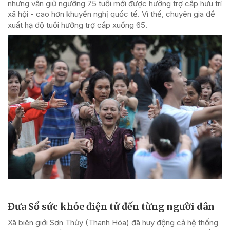
nhưng vẫn giữ ngưỡng 75 tuổi mới được hưởng trợ cấp hưu trí
xã hội - cao hơn khuyến nghị quốc tế. Vì thế, chuyên gia đề
xuất hạ độ tuổi hưởng trợ cấp xuống 65.
Đưa Sổ sức khỏe điện tử đến từng người dân
Xã biên giới Sơn Thủy (Thanh Hóa) đã huy động cả hệ thống