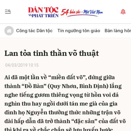
Gửi bình luận
Công tác Dân tộc
Tín ngưỡng tôn giáo
Bản làng hô
Lan tỏa tinh thần võ thuật
04/03/2019 10:15
Ai đã một lần về “miền đất võ”, đứng giữa
thành “Đồ Bàn” (Quy Nhơn, Bình Định) lắng
Hủy
Gửi
nghe tiếng gươm thiêng vọng từ hồn voi đá
nghìn thu hay ngồi dưới tán me già của gia
đình họ Nguyễn thưởng thức những trận võ
đài hấp dẫn đã trở thành “đặc sản” của đất võ
thì khi ra về chắc chắn sẽ lưu luyến bước