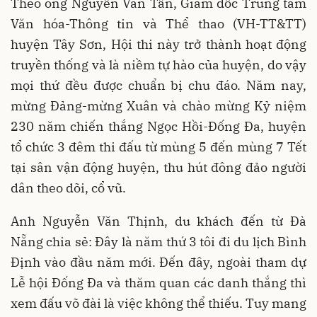
Theo ông Nguyễn Văn Tấn, Giám đốc Trung tâm
Văn hóa-Thông tin và Thể thao (VH-TT&TT)
huyện Tây Sơn, Hội thi này trở thành hoạt động
truyền thống và là niềm tự hào của huyện, do vậy
mọi thứ đều được chuẩn bị chu đáo. Năm nay,
mừng Đảng-mừng Xuân và chào mừng Kỷ niệm
230 năm chiến thắng Ngọc Hồi-Đống Đa, huyện
tổ chức 3 đêm thi đấu từ mùng 5 đến mùng 7 Tết
tại sân vận động huyện, thu hút đông đảo người
dân theo dõi, cổ vũ.
Anh Nguyễn Văn Thịnh, du khách đến từ Đà
Nẵng chia sẻ: Đây là năm thứ 3 tôi đi du lịch Bình
Định vào đầu năm mới. Đến đây, ngoài tham dự
Lễ hội Đống Đa và thăm quan các danh thắng thì
xem đấu võ đài là việc không thể thiếu. Tuy mang