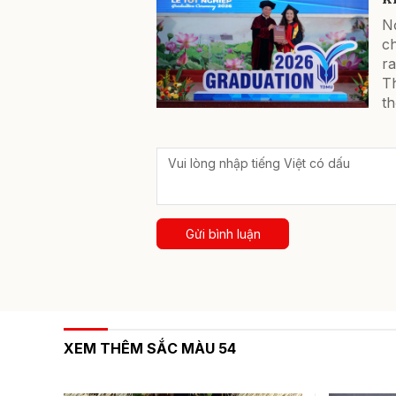
Nơ
c
r
T
th
Gửi bình luận
XEM THÊM SẮC MÀU 54