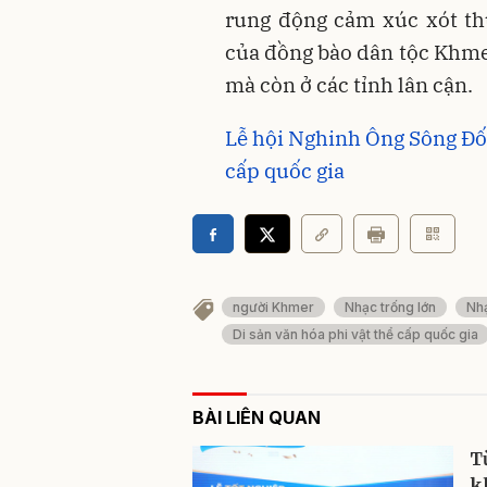
rung động cảm xúc xót th
của đồng bào dân tộc Khmer
mà còn ở các tỉnh lân cận.
Lễ hội Nghinh Ông Sông Đốc
cấp quốc gia
người Khmer
Nhạc trống lớn
Nhạ
Di sản văn hóa phi vật thể cấp quốc gia
BÀI LIÊN QUAN
T
k