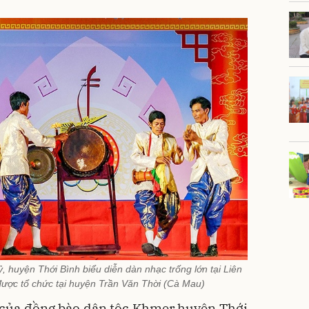
 huyện Thới Bình biểu diễn dàn nhạc trống lớn tại Liên
được tổ chức tại huyện Trần Văn Thời (Cà Mau)
của đồng bào dân tộc Khmer huyện Thới