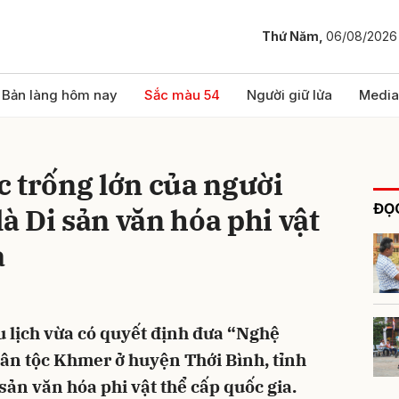
Thứ Năm,
06/08/2026
bình luận
Bản làng hôm nay
Sắc màu 54
Người giữ lửa
Media
 trống lớn của người
ĐỌC
 Di sản văn hóa phi vật
a
Hủy
G
u lịch vừa có quyết định đưa “Nghệ
dân tộc Khmer ở huyện Thới Bình, tỉnh
ản văn hóa phi vật thể cấp quốc gia.