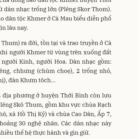
ừ dàn nhạc trống lớn (Plêng Skor Thom).
o dân tộc Khmer ở Cà Mau biểu diễn phổ
ìn lâu nay.
Thum) ra đời, tồn tại và trao truyền ở Cà
khi người Khmer từ vùng trên xuống đất
i người Kinh, người Hoa. Dàn nhạc gồm:
iêng, chhưng (chũm choẹ), 2 trống nhỏ,
nhị), đàn Khưm tôch…
2 địa phương ở huyện Thới Bình còn lưu
 Plêng Skô Thum, gồm khu vực chùa Rạch
hô, xã Hồ Thị Kỷ) và chùa Cao Dân, Ấp 7,
 khoảng 30 nghệ nhân. Các dàn nhạc này
hiều thế hệ thực hành và gìn giữ.