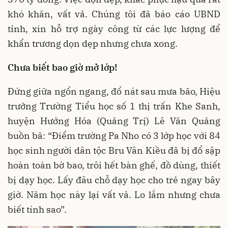
khó khăn, vất vả. Chúng tôi đã báo cáo UBND
tỉnh, xin hỗ trợ ngày công từ các lực lượng để
khẩn trương dọn dẹp nhưng chưa xong.
Chưa biết bao giờ mở lớp!
Đứng giữa ngổn ngang, đổ nát sau mưa bão, Hiệu
trưởng Trường Tiểu học số 1 thị trấn Khe Sanh,
huyện Hướng Hóa (Quảng Trị) Lê Văn Quảng
buồn bã: “Điểm trường Pa Nho có 3 lớp học với 84
học sinh người dân tộc Bru Vân Kiều đã bị đổ sập
hoàn toàn bờ bao, trôi hết bàn ghế, đồ dùng, thiết
bị dạy học. Lấy đâu chỗ dạy học cho trẻ ngay bây
giờ. Năm học này lại vất vả. Lo lắm nhưng chưa
biết tính sao”.