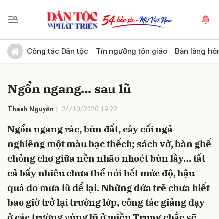
Gửi bình luận
Công tác Dân tộc
Tín ngưỡng tôn giáo
Bản làng hô
Ngổn ngang… sau lũ
Thanh Nguyễn
24/10/2020 19:22
Ngổn ngang rác, bùn đất, cây cối ngả
nghiêng một màu bạc thếch; sách vở, bàn ghế
Hủy
Gửi
chỏng chơ giữa nền nhão nhoét bùn lầy… tất
cả bấy nhiêu chưa thể nói hết mức độ, hậu
quả do mưa lũ để lại. Những đứa trẻ chưa biết
bao giờ trở lại trường lớp, công tác giảng dạy
ở các trường vùng lũ ở miền Trung chắc sẽ