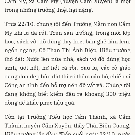
Cẩm Mỹ, xã Cẩm Mỹ (huyện Cẩm Xuyên) là một
trong những trường thiệt hại nặng.
Trưa 22/10, chúng tôi đến Trường Mầm non Cẩm
Mỹ khi lũ đã rút. Trên sân trường, trong mỗi lớp
học, sách vở, đồ dùng dạy học, bàn ghế lấm lem,
ngổn ngang. Cô Phan Thị Ánh Điệp, Hiệu trưởng
thở dài: Nước lên nửa nhà, sách vở đồ dùng học
sinh, ướt hết, hư hết cả rồi. Sau lũ, các cô giáo
đang dọn dẹp bùn đất thì có thêm cán bộ, chiến sĩ
Công an tỉnh đến hỗ trợ nên đỡ vất vả. Chúng tôi
đang không biết kiếm đâu ra khoảng 300 triệu
đồng để khắc phục hậu quả.
Còn tại Trường Tiểu học Cẩm Thành, xã Cẩm
Thành, huyện Cẩm Xuyên, thầy Thái Biên Cương,
Hiệu trưởng lắc đầu: “Đến cuối ngày 22/10, nước