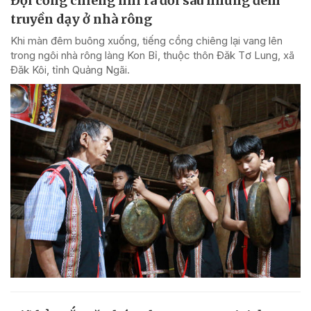
Đội cồng chiêng nhí ra đời sau những đêm
truyền dạy ở nhà rông
Khi màn đêm buông xuống, tiếng cồng chiêng lại vang lên
trong ngôi nhà rông làng Kon Bỉ, thuộc thôn Đăk Tơ Lung, xã
Đăk Kôi, tỉnh Quảng Ngãi.