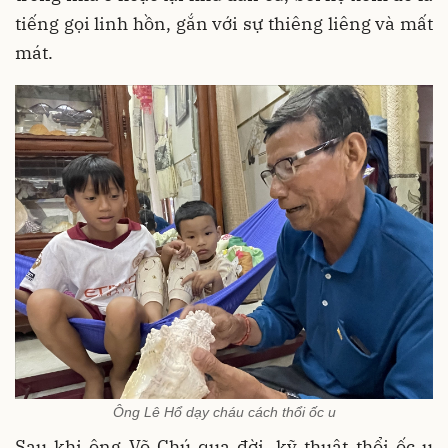
tiếng gọi linh hồn, gắn với sự thiêng liêng và mất
mát.
Ông Lê Hổ dạy cháu cách thổi ốc u
Sau khi ông Võ Chú qua đời, kỹ thuật thổi ốc u