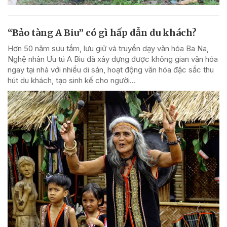
“Bảo tàng A Biu” có gì hấp dẫn du khách?
Hơn 50 năm sưu tầm, lưu giữ và truyền dạy văn hóa Ba Na,
Nghệ nhân Ưu tú A Biu đã xây dựng được không gian văn hóa
ngay tại nhà với nhiều di sản, hoạt động văn hóa đặc sắc thu
hút du khách, tạo sinh kế cho người...