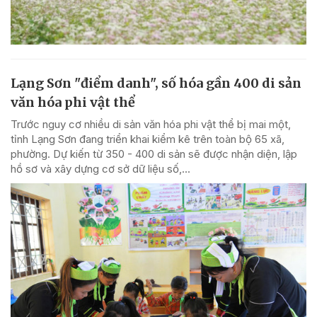
Lạng Sơn "điểm danh", số hóa gần 400 di sản
văn hóa phi vật thể
Trước nguy cơ nhiều di sản văn hóa phi vật thể bị mai một,
tỉnh Lạng Sơn đang triển khai kiểm kê trên toàn bộ 65 xã,
phường. Dự kiến từ 350 - 400 di sản sẽ được nhận diện, lập
hồ sơ và xây dựng cơ sở dữ liệu số,...