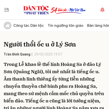
Gửi bình luận
Công tác Dân tộc
Tín ngưỡng tôn giáo
Bản làng hô
Người thổi ốc u ở Lý Sơn
Trần Đình Quang
29/05/2025 19:57
Trong Lễ khao lề thế lính Hoàng Sa ở đảo Lý
Sơn (Quảng Ngãi), tôi mê nhất là tiếng ốc u.
Hủy
Gửi
Âm thanh linh thiêng ấy từng tiễn những
chuyến thuyền chở binh phu ra Hoàng Sa,
mang theo sứ mệnh cắm mốc chủ quyền trên
biển đảo. Tiếng ốc u cũng là lời tưởng niệm,
tri ân những người lính Hoàng Sa năm xưa ra