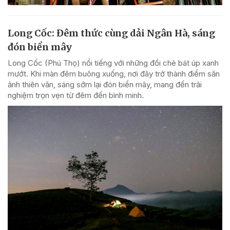
Long Cốc: Đêm thức cùng dải Ngân Hà, sáng
đón biển mây
Long Cốc (Phú Thọ) nổi tiếng với những đồi chè bát úp xanh
mướt. Khi màn đêm buông xuống, nơi đây trở thành điểm săn
ảnh thiên văn, sáng sớm lại đón biển mây, mang đến trải
nghiệm trọn vẹn từ đêm đến bình minh.