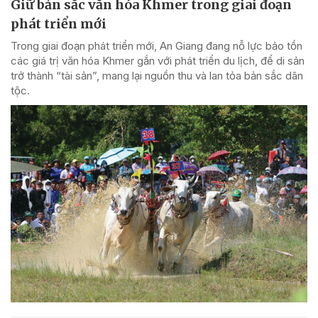
Giữ bản sắc văn hóa Khmer trong giai đoạn
phát triển mới
Trong giai đoạn phát triển mới, An Giang đang nỗ lực bảo tồn
các giá trị văn hóa Khmer gắn với phát triển du lịch, để di sản
trở thành “tài sản”, mang lại nguồn thu và lan tỏa bản sắc dân
tộc.