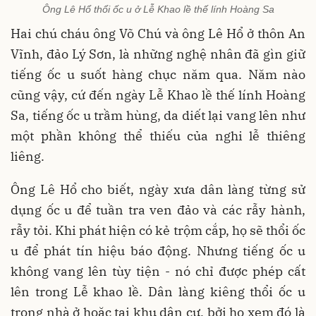
Ông Lê Hổ thổi ốc u ở Lễ Khao lề thế lính Hoàng Sa
Hai chú cháu ông Võ Chú và ông Lê Hổ ở thôn An
Vĩnh, đảo Lý Sơn, là những nghệ nhân đã gìn giữ
tiếng ốc u suốt hàng chục năm qua. Năm nào
cũng vậy, cứ đến ngày Lễ Khao lề thế lính Hoàng
Sa, tiếng ốc u trầm hùng, da diết lại vang lên như
một phần không thể thiếu của nghi lễ thiêng
liêng.
Ông Lê Hổ cho biết, ngày xưa dân làng từng sử
dụng ốc u để tuần tra ven đảo và các rẫy hành,
rẫy tỏi. Khi phát hiện có kẻ trộm cắp, họ sẽ thổi ốc
u để phát tín hiệu báo động. Nhưng tiếng ốc u
không vang lên tùy tiện - nó chỉ được phép cất
lên trong Lễ khao lề. Dân làng kiêng thổi ốc u
trong nhà ở hoặc tại khu dân cư, bởi họ xem đó là