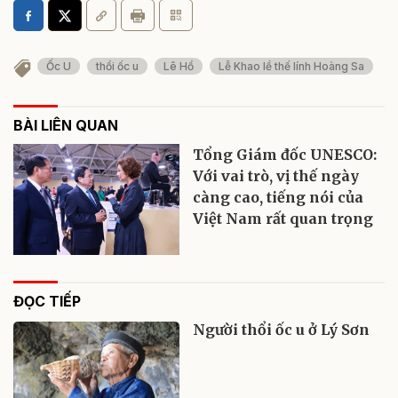
Ốc U
thổi ốc u
Lê Hổ
Lễ Khao lề thế lính Hoàng Sa
BÀI LIÊN QUAN
Tổng Giám đốc UNESCO:
Với vai trò, vị thế ngày
càng cao, tiếng nói của
Việt Nam rất quan trọng
ĐỌC TIẾP
Người thổi ốc u ở Lý Sơn