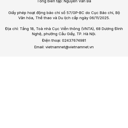
Tổng biên tập: Nguyễn Văn Bá
Giấy phép hoạt động báo chí số 57/GP-BC do Cục Báo chí, Bộ
Văn hóa, Thể thao và Du lịch cấp ngày 06/11/2025.
Địa chỉ: Tầng 18, Toà nhà Cục Viễn thông (VNTA), 68 Dương Đình
Nghệ, phường Cầu Giấy, TP. Hà Nội.
Điện thoại: 02437674981
Email: vietnamnet@vietnamnet.vn