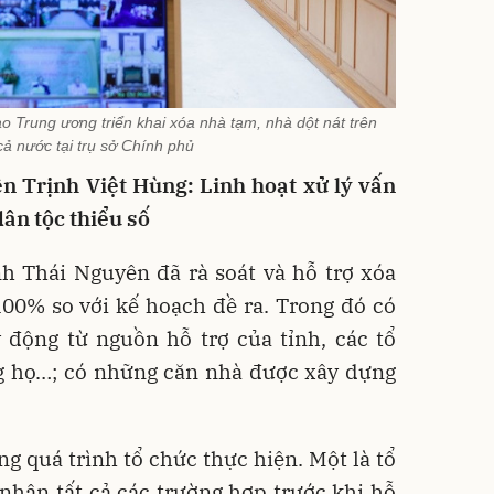
o Trung ương triển khai xóa nhà tạm, nhà dột nát trên
cả nước tại trụ sở Chính phủ
n Trịnh Việt Hùng: Linh hoạt xử lý vấn
dân tộc thiểu số
nh Thái Nguyên đã rà soát và hỗ trợ xóa
100% so với kế hoạch đề ra. Trong đó có
 động từ nguồn hỗ trợ của tỉnh, các tổ
ng họ…; có những căn nhà được xây dựng
ng quá trình tổ chức thực hiện. Một là tổ
i nhận tất cả các trường hợp trước khi hỗ