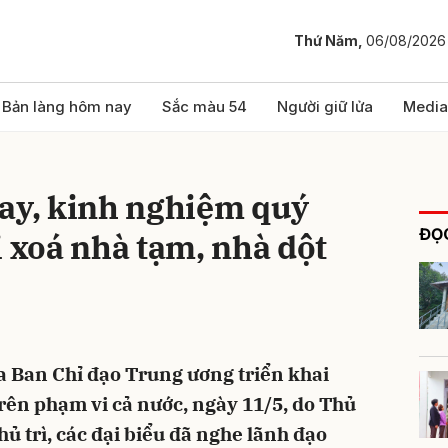
Thứ Năm,
06/08/2026
bình luận
Bản làng hôm nay
Sắc màu 54
Người giữ lửa
Media
hay, kinh nghiệm quý
ĐỌC
i xoá nhà tạm, nhà dột
Hủy
G
ủa Ban Chỉ đạo Trung ương triển khai
trên phạm vi cả nước, ngày 11/5, do Thủ
 trì, các đại biểu đã nghe lãnh đạo