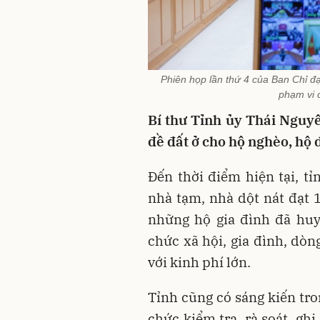
Phiên họp lần thứ 4 của Ban Chỉ đạ
phạm vi 
Bí thư Tỉnh ủy Thái Nguyê
đề đất ở cho hộ nghèo, hộ 
Đến thời điểm hiện tại, tỉ
nhà tạm, nhà dột nát đạt 
những hộ gia đình đã huy
chức xã hội, gia đình, dò
với kinh phí lớn.
Tỉnh cũng có sáng kiến tro
chức kiểm tra, rà soát, gh