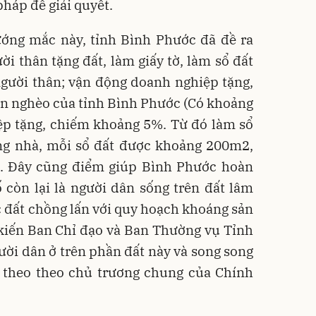
pháp để giải quyết.
ớng mắc này, tỉnh Bình Phước đã đề ra
ời thân tặng đất, làm giấy tờ, làm sổ đất
gười thân; vận động doanh nghiệp tặng,
ận nghèo của tỉnh Bình Phước (Có khoảng
ệp tặng, chiếm khoảng 5%. Từ đó làm sổ
ng nhà, mỗi sổ đất được khoảng 200m2,
ộ). Đây cũng điểm giúp Bình Phước hoàn
 còn lại là người dân sống trên đất lâm
 đất chồng lấn với quy hoạch khoáng sản
 kiến Ban Chỉ đạo và Ban Thường vụ Tỉnh
ười dân ở trên phần đất này và song song
p theo theo chủ trương chung của Chính