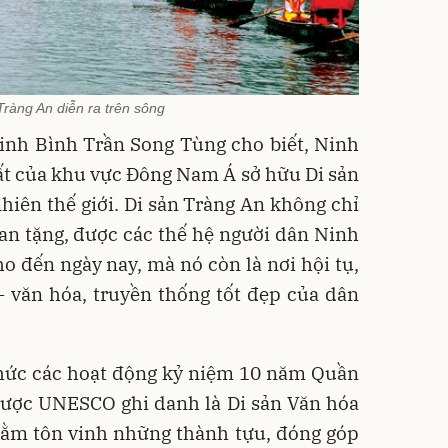
Tràng An diễn ra trên sông
inh Bình Trần Song Tùng cho biết, Ninh
ất của khu vực Đông Nam Á sở hữu Di sản
hiên thế giới. Di sản Tràng An không chỉ
ban tặng, được các thế hệ người dân Ninh
ho đến ngày nay, mà nó còn là nơi hội tụ,
ử - văn hóa, truyền thống tốt đẹp của dân
chức các hoạt động kỷ niệm 10 năm Quần
được UNESCO ghi danh là Di sản Văn hóa
nhằm tôn vinh những thành tựu, đóng góp