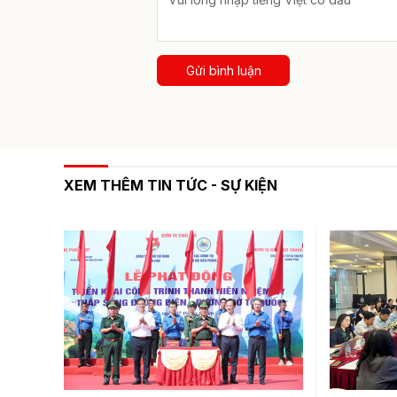
Gửi bình luận
XEM THÊM TIN TỨC - SỰ KIỆN