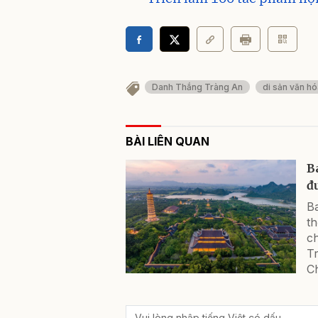
Danh Thắng Tràng An
di sản văn hó
BÀI LIÊN QUAN
B
đ
B
t
ch
Tr
C