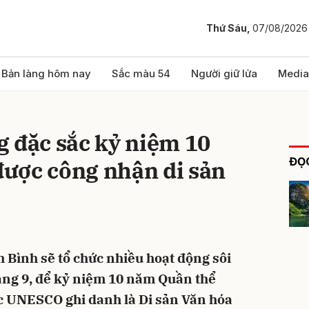
Thứ Sáu,
07/08/2026
bình luận
Bản làng hôm nay
Sắc màu 54
Người giữ lửa
Media
 đặc sắc kỷ niệm 10
ĐỌC
ược công nhận di sản
Hủy
G
 Bình sẽ tổ chức nhiều hoạt động sôi
háng 9, để kỷ niệm 10 năm Quần thể
 UNESCO ghi danh là Di sản Văn hóa