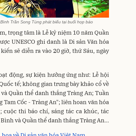
Bình Trần Song Tùng phát biểu tại buổi họp báo
ệm, trọng tâm là Lễ kỷ niệm 10 năm Quần
được UNESCO ghi danh là Di sản Văn hóa
 kiến sẽ diễn ra vào 20 giờ, thứ Sáu, ngày
oạt động, sự kiện hưởng ứng như: Lễ hội
 Quốc tế; không gian trưng bày khảo cổ về
nh và Quần thể danh thắng Tràng An; Tuần
g Tam Cốc - Tràng An"; liên hoan văn hóa
 cuộc thi báo chí, sáng tác ca khúc, tác
Bình và Quần thể danh thắng Tràng An...
 họa về Di sản văn hóa Việt Nam