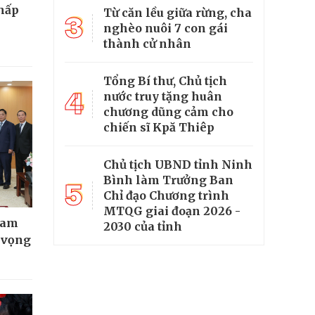
thấp
Từ căn lều giữa rừng, cha
3
nghèo nuôi 7 con gái
thành cử nhân
Tổng Bí thư, Chủ tịch
4
nước truy tặng huân
chương dũng cảm cho
chiến sĩ Kpă Thiêp
Chủ tịch UBND tỉnh Ninh
Bình làm Trưởng Ban
5
Chỉ đạo Chương trình
MTQG giai đoạn 2026 -
Nam
2030 của tỉnh
t vọng