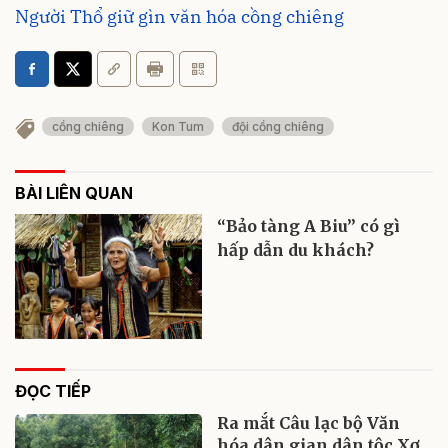
Người Thổ giữ gìn văn hóa cồng chiêng
cồng chiêng
Kon Tum
đội cồng chiêng
BÀI LIÊN QUAN
“Bảo tàng A Biu” có gì
hấp dẫn du khách?
ĐỌC TIẾP
Ra mắt Câu lạc bộ Văn
hóa dân gian dân tộc Xơ