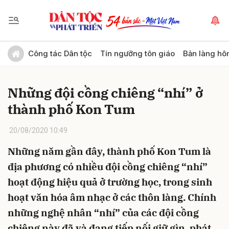
Gửi bình luận
Công tác Dân tộc
Tín ngưỡng tôn giáo
Bản làng hô
Những đội cồng chiêng “nhí” ở
thành phố Kon Tum
20/08/2020 10:49
Những năm gần đây, thành phố Kon Tum là
Hủy
Gửi
địa phương có nhiều đội cồng chiêng “nhí”
hoạt động hiệu quả ở trường học, trong sinh
hoạt văn hóa âm nhạc ở các thôn làng. Chính
những nghệ nhân “nhí” của các đội cồng
chiêng này đã và đang tiếp nối giữ gìn, phát