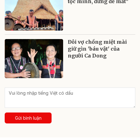
tộc mình, đừng để mất"
Đôi vợ chồng miệt mài
giữ gìn 'báu vật' của
người Ca Dong
Gửi bình luận