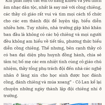
“Khi phát hiện các em có năng khiếu và yêu thích
âm nhạc dân tộc, nhất là say mê với cồng chiêng,
các thầy cô giáo rất vui và tìm mọi cách tổ chức
cho các em thành đội để luyện tập, biểu diễn
nhiều hơn. Tuy nhiên, nhà trường gặp khó khăn
ban đầu là không có các bộ chiêng và mọi người
đều không am hiểu về tiết tấu, phương thức biểu
diễn cồng chiêng. Thế nhưng, bên cạnh thầy cô
có ban đại diện phụ huynh đồng hành, chia sẻ
tâm tư; bố mẹ các em nhiệt tình cùng cô giáo chủ
nhiệm, thầy tổng phụ trách đội đến nhà các nghệ
nhân ở làng xin cho học sinh được học đánh
cồng, đánh chiêng và múa xoang” - Cô Lan kể lại
chuyện những ngày thành lập đội chiêng nhí ở
trường.