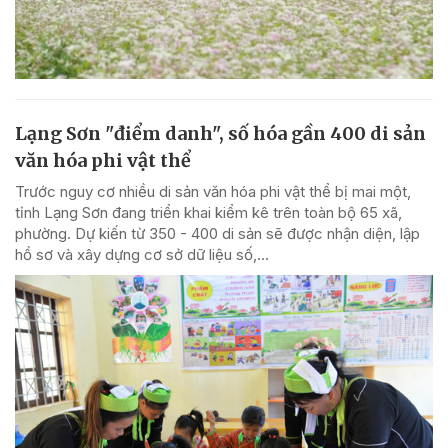
Lạng Sơn "điểm danh", số hóa gần 400 di sản
văn hóa phi vật thể
Trước nguy cơ nhiều di sản văn hóa phi vật thể bị mai một,
tỉnh Lạng Sơn đang triển khai kiểm kê trên toàn bộ 65 xã,
phường. Dự kiến từ 350 - 400 di sản sẽ được nhận diện, lập
hồ sơ và xây dựng cơ sở dữ liệu số,...