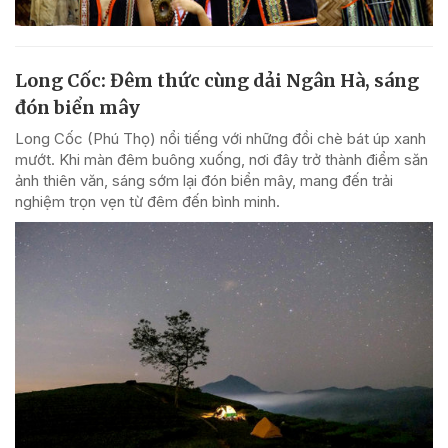
Long Cốc: Đêm thức cùng dải Ngân Hà, sáng
đón biển mây
Long Cốc (Phú Thọ) nổi tiếng với những đồi chè bát úp xanh
mướt. Khi màn đêm buông xuống, nơi đây trở thành điểm săn
ảnh thiên văn, sáng sớm lại đón biển mây, mang đến trải
nghiệm trọn vẹn từ đêm đến bình minh.