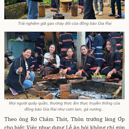
Trải nghiệm giã gạo chày đôi của đồng bào Gia Rai
Mọi người quây quần, thường thức ẩm thực truyền thống của
đồng bào Gia Rai như cơm lam, gà nướng...
Theo ông Rơ Châm Thót, Thôn trưởng làng Ơp
cho biết: Việc phục dựng Lễ ăn hỏi không chỉ góp