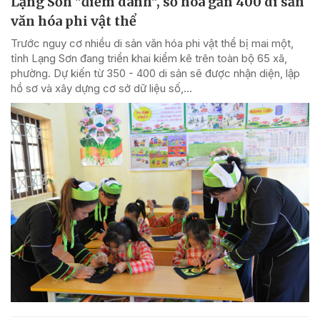
Lạng Sơn "điểm danh", số hóa gần 400 di sản
văn hóa phi vật thể
Trước nguy cơ nhiều di sản văn hóa phi vật thể bị mai một,
tỉnh Lạng Sơn đang triển khai kiểm kê trên toàn bộ 65 xã,
phường. Dự kiến từ 350 - 400 di sản sẽ được nhận diện, lập
hồ sơ và xây dựng cơ sở dữ liệu số,...