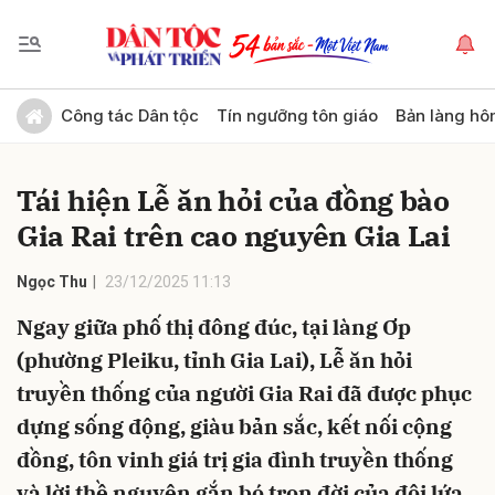
Gửi bình luận
Công tác Dân tộc
Tín ngưỡng tôn giáo
Bản làng hô
Tái hiện Lễ ăn hỏi của đồng bào
Gia Rai trên cao nguyên Gia Lai
Ngọc Thu
23/12/2025 11:13
Ngay giữa phố thị đông đúc, tại làng Ơp
Hủy
Gửi
(phường Pleiku, tỉnh Gia Lai), Lễ ăn hỏi
truyền thống của người Gia Rai đã được phục
dựng sống động, giàu bản sắc, kết nối cộng
đồng, tôn vinh giá trị gia đình truyền thống
và lời thề nguyện gắn bó trọn đời của đôi lứa.