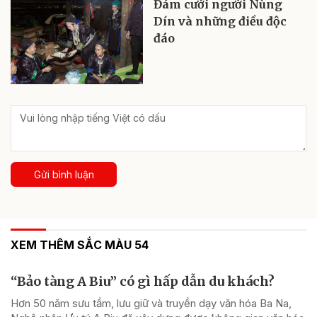
Đám cưới người Nùng
Dín và những điều độc
đáo
Gửi bình luận
XEM THÊM SẮC MÀU 54
“Bảo tàng A Biu” có gì hấp dẫn du khách?
Hơn 50 năm sưu tầm, lưu giữ và truyền dạy văn hóa Ba Na,