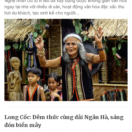
Nghệ nhân Ưu tú A Biu đã xây dựng được không gian văn hóa
ngay tại nhà với nhiều di sản, hoạt động văn hóa đặc sắc thu
hút du khách, tạo sinh kế cho người...
Long Cốc: Đêm thức cùng dải Ngân Hà, sáng
đón biển mây