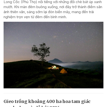
Long Cốc (Phú Thọ) nổi tiếng với những đồi chè bát úp xanh
mướt. Khi màn đêm buông xuống, nơi đây trở thành điểm săn
ảnh thiên văn, sáng sớm lại đón biển mây, mang đến trải
nghiệm trọn vẹn từ đêm đến bình minh.
Gieo trồng khoảng 400 ha hoa tam giác