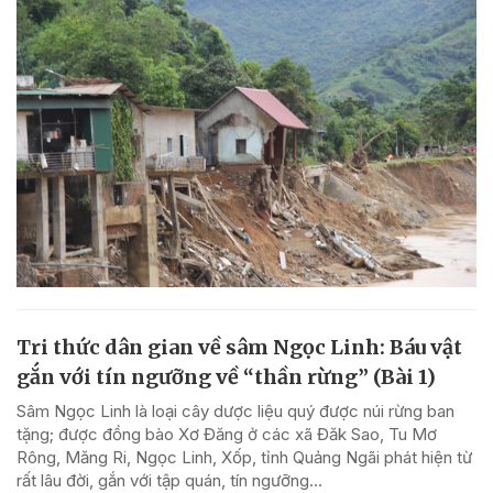
Tri thức dân gian về sâm Ngọc Linh: Báu vật
gắn với tín ngưỡng về “thần rừng” (Bài 1)
Sâm Ngọc Linh là loại cây dược liệu quý được núi rừng ban
tặng; được đồng bào Xơ Đăng ở các xã Đăk Sao, Tu Mơ
Rông, Măng Ri, Ngọc Linh, Xốp, tỉnh Quảng Ngãi phát hiện từ
rất lâu đời, gắn với tập quán, tín ngưỡng...