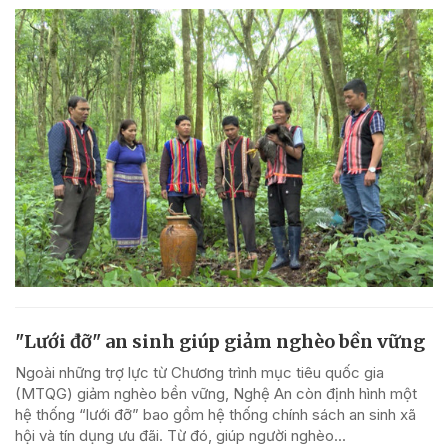
"Lưới đỡ" an sinh giúp giảm nghèo bền vững
Ngoài những trợ lực từ Chương trình mục tiêu quốc gia
(MTQG) giảm nghèo bền vững, Nghệ An còn định hình một
hệ thống “lưới đỡ” bao gồm hệ thống chính sách an sinh xã
hội và tín dụng ưu đãi. Từ đó, giúp người nghèo...