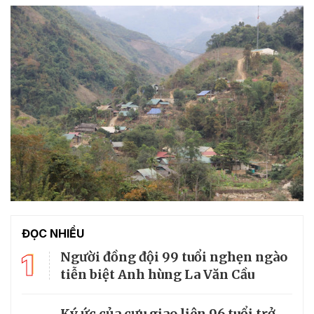
ĐỌC NHIỀU
1
Người đồng đội 99 tuổi nghẹn ngào
tiễn biệt Anh hùng La Văn Cầu
Ký ức của cựu giao liên 96 tuổi trở