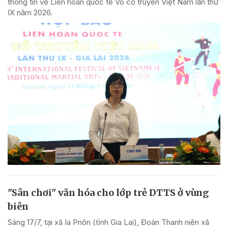
thông tin về Liên hoan quốc tế Võ cổ truyền Việt Nam lần thứ
IX năm 2026.
"Sân chơi" văn hóa cho lớp trẻ DTTS ở vùng
biên
Sáng 17/7, tại xã Ia Pnôn (tỉnh Gia Lai), Đoàn Thanh niên xã