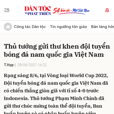
Gửi bình luận
Công tác Dân tộc
Tín ngưỡng tôn giáo
Bản làng hô
Thủ tướng gửi thư khen đội tuyển
bóng đá nam quốc gia Việt Nam
T.Hợp
08/06/2021 16:22
Rạng sáng 8/6, tại Vòng loại World Cup 2022,
Hủy
Gửi
Đội tuyển bóng đá nam quốc gia Việt Nam đã
có chiến thắng giòn giã với tỉ số 4-0 trước
Indonesia. Thủ tướng Phạm Minh Chính đã
gửi thư chúc mừng toàn thể đội tuyển, Ban
huấn luyện và cá nhân huấn luyện viên