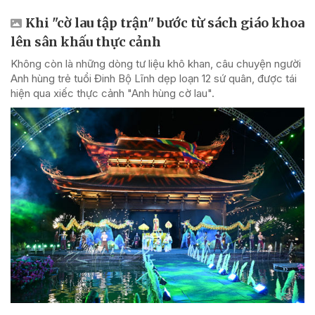
Khi "cờ lau tập trận" bước từ sách giáo khoa
lên sân khấu thực cảnh
Không còn là những dòng tư liệu khô khan, câu chuyện người
Anh hùng trẻ tuổi Đinh Bộ Lĩnh dẹp loạn 12 sứ quân, được tái
hiện qua xiếc thực cảnh "Anh hùng cờ lau".