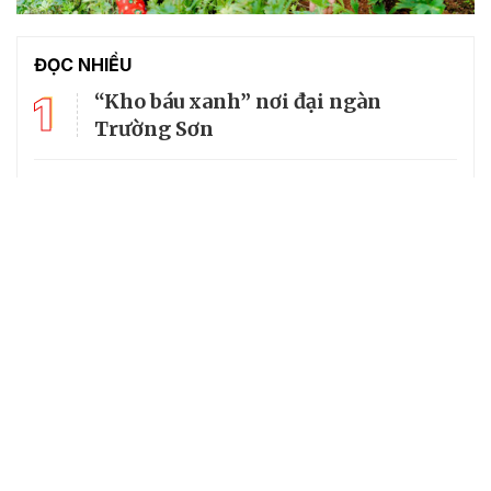
ĐỌC NHIỀU
1
“Kho báu xanh” nơi đại ngàn
Trường Sơn
2
Thăm không gian lưu giữ kí ức lịch
sử về cố Tổng Bí thư Trường Chinh
3
Mùi tàu: Vị thuốc đa năng trong
vườn nhà
4
Giá khoai lang giảm sâu, nông dân
khóc ròng vì "lỗ kép"
Cây trồng thử nghiệm đang hiện
5
thực giấc mơ “thủ phủ mắc ca” ở