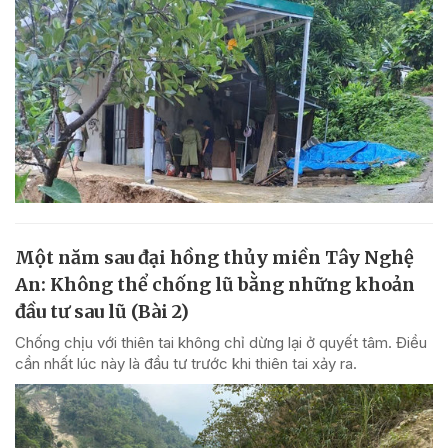
Một năm sau đại hồng thủy miền Tây Nghệ
An: Không thể chống lũ bằng những khoản
đầu tư sau lũ (Bài 2)
Chống chịu với thiên tai không chỉ dừng lại ở quyết tâm. Điều
cần nhất lúc này là đầu tư trước khi thiên tai xảy ra.