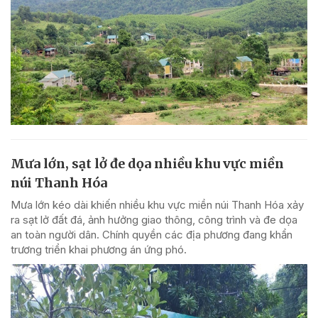
Mưa lớn, sạt lở đe dọa nhiều khu vực miền
núi Thanh Hóa
Mưa lớn kéo dài khiến nhiều khu vực miền núi Thanh Hóa xảy
ra sạt lở đất đá, ảnh hưởng giao thông, công trình và đe dọa
an toàn người dân. Chính quyền các địa phương đang khẩn
trương triển khai phương án ứng phó.