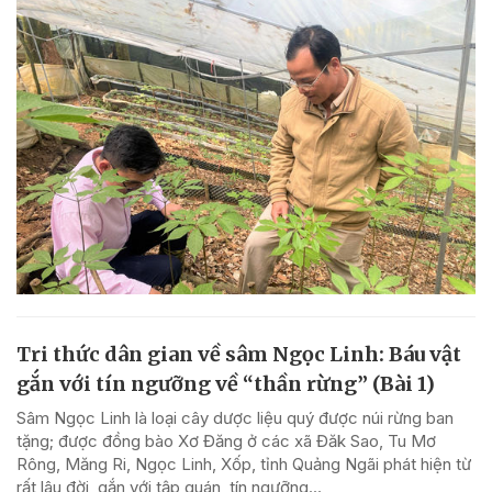
Tri thức dân gian về sâm Ngọc Linh: Báu vật
gắn với tín ngưỡng về “thần rừng” (Bài 1)
Sâm Ngọc Linh là loại cây dược liệu quý được núi rừng ban
tặng; được đồng bào Xơ Đăng ở các xã Đăk Sao, Tu Mơ
Rông, Măng Ri, Ngọc Linh, Xốp, tỉnh Quảng Ngãi phát hiện từ
rất lâu đời, gắn với tập quán, tín ngưỡng...