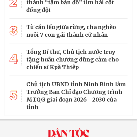
2
thành “tấm bản đồ” tìm hài cốt
đồng đội
3
Từ căn lều giữa rừng, cha nghèo
nuôi 7 con gái thành cử nhân
Tổng Bí thư, Chủ tịch nước truy
4
tặng huân chương dũng cảm cho
chiến sĩ Kpă Thiêp
Chủ tịch UBND tỉnh Ninh Bình làm
5
Trưởng Ban Chỉ đạo Chương trình
MTQG giai đoạn 2026 - 2030 của
tỉnh