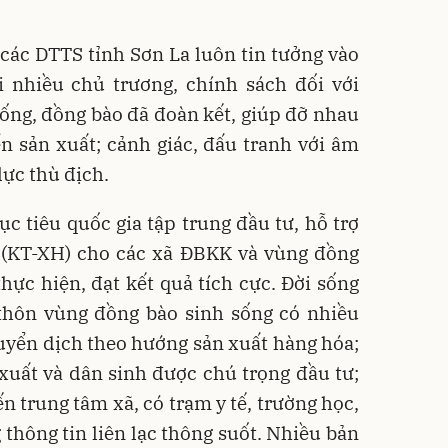
ác DTTS tỉnh Sơn La luôn tin tưởng vào
i nhiều chủ trương, chính sách đối với
ống, đồng bào đã đoàn kết, giúp đỡ nhau
ển sản xuất; cảnh giác, đấu tranh với âm
lực thù địch.
c tiêu quốc gia tập trung đầu tư, hỗ trợ
ội (KT-XH) cho các xã ĐBKK và vùng đồng
hực hiện, đạt kết quả tích cực. Đời sống
hôn vùng đồng bào sinh sống có nhiều
huyển dịch theo hướng sản xuất hàng hóa;
xuất và dân sinh được chú trọng đầu tư;
n trung tâm xã, có trạm y tế, trường học,
 thông tin liên lạc thông suốt. Nhiều bản