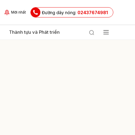
Đường dây nóng:
02437674981
Mới nhất
Thành tựu và Phát triển
ửi