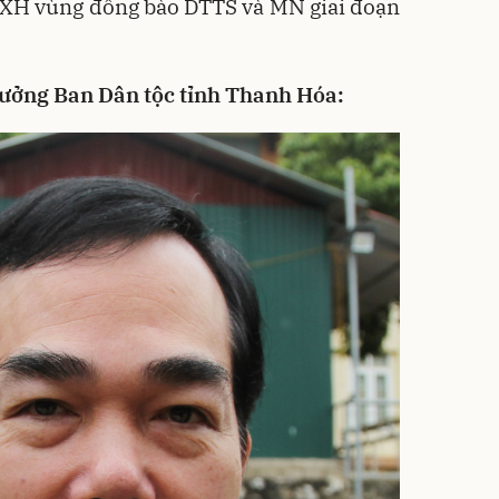
T-XH vùng đồng bào DTTS và MN giai đoạn
ưởng Ban Dân tộc tỉnh Thanh Hóa: