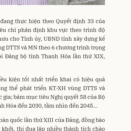
 đang thực hiện theo Quyết định 33 của
êu chí phân định khu vực theo trình độ
 mưu cho Tỉnh ủy, UBND tỉnh xây dựng kế
ng DTTS và MN theo 6 chương trình trọng
ội Đảng bộ tỉnh Thanh Hóa lần thứ XIX,
.
ều kiện tốt nhất triển khai có hiệu quả
ổng thể phát triển KT-XH vùng DTTS và
 gia; bám mục tiêu Nghị quyết 58 của Bộ
anh Hóa đến 2030, tầm nhìn đến 2045...
toàn quốc lần thứ XIII của Đảng, đồng bào
khởi, thi đua lập nhiều thành tích chào