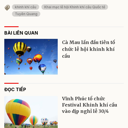
khinh khí cầu
Khai mạc lễ hội Khinh khí cầu Quốc tế
Tuyên Quang
BÀI LIÊN QUAN
Cà Mau lần đầu tiên tổ
chức lễ hội khinh khí
cầu
ĐỌC TIẾP
Vĩnh Phúc tổ chức
Festival Khinh khí cầu
vào dịp nghỉ lễ 30/4