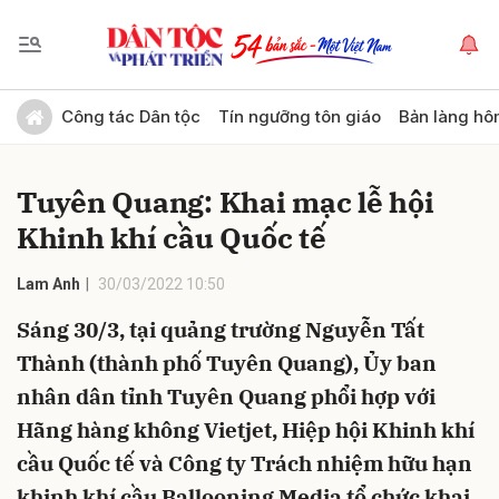
Gửi bình luận
Công tác Dân tộc
Tín ngưỡng tôn giáo
Bản làng hô
Tuyên Quang: Khai mạc lễ hội
Khinh khí cầu Quốc tế
Lam Anh
30/03/2022 10:50
Sáng 30/3, tại quảng trường Nguyễn Tất
Hủy
Gửi
Thành (thành phố Tuyên Quang), Ủy ban
nhân dân tỉnh Tuyên Quang phổi hợp với
Hãng hàng không Vietjet, Hiệp hội Khinh khí
cầu Quốc tế và Công ty Trách nhiệm hữu hạn
khinh khí cầu Ballooning Media tổ chức khai