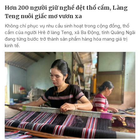
Hơn 200 người giữ nghề dệt thổ cẩm, Làng
Teng nuôi giấc mơ vươn xa
Không chỉ phục vụ nhu cầu sinh hoạt trong cộng đồng, thổ
cẩm của người Hrê ở làng Teng, xã Ba Động, tỉnh Quảng Ngãi
đang từng bước trở thành sản phẩm hàng hóa mang giá trị
kinh tế.