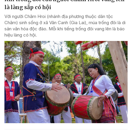
là làng sắp có hội
Với người Chăm Hroi (nhánh địa phương thuộc dân tộc
Chăm) sinh sống ở xã Vân Canh (Gia Lai), múa trống đôi là di
sản văn hóa độc đáo. Mỗi khi tiếng trống đôi vang lên là báo
hiệu làng có hội.