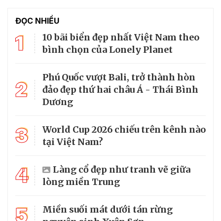
ĐỌC NHIỀU
1
10 bãi biển đẹp nhất Việt Nam theo
bình chọn của Lonely Planet
Phú Quốc vượt Bali, trở thành hòn
2
đảo đẹp thứ hai châu Á - Thái Bình
Dương
3
World Cup 2026 chiếu trên kênh nào
tại Việt Nam?
4
Làng cổ đẹp như tranh vẽ giữa
lòng miền Trung
5
Miền suối mát dưới tán rừng