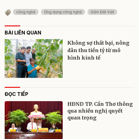
công nghệ
Ứng dụng công nghệ
Gốm Đất Việt
BÀI LIÊN QUAN
Không sợ thất bại, nông
dân thu tiền tỷ từ mô
hình kinh tế
ĐỌC TIẾP
HĐND TP. Cần Thơ thông
qua nhiều nghị quyết
quan trọng