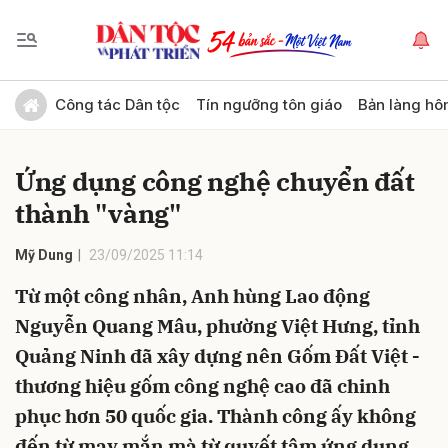
Gửi bình luận
Công tác Dân tộc
Tín ngưỡng tôn giáo
Bản làng hô
Ứng dụng công nghệ chuyển đất
thành "vàng"
Mỹ Dung
23/09/2025 11:14
Từ một công nhân, Anh hùng Lao động
Hủy
Gửi
Nguyễn Quang Mâu, phường Việt Hưng, tỉnh
Quảng Ninh đã xây dựng nên Gốm Đất Việt -
thương hiệu gốm công nghệ cao đã chinh
phục hơn 50 quốc gia. Thành công ấy không
đến từ may mắn mà từ quyết tâm ứng dụng