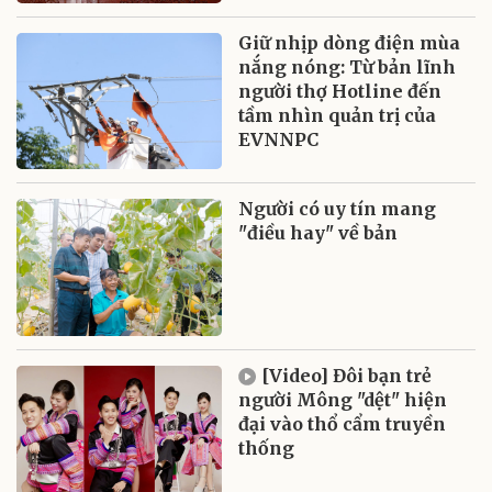
Giữ nhịp dòng điện mùa
nắng nóng: Từ bản lĩnh
người thợ Hotline đến
tầm nhìn quản trị của
EVNNPC
Người có uy tín mang
"điều hay" về bản
[Video] Đôi bạn trẻ
người Mông "dệt" hiện
đại vào thổ cẩm truyền
thống