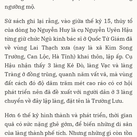
ngưỡng mộ.
Sử sách ghi lại rằng, vào giữa thế kỷ 15, thủy tổ
của dòng họ Nguyễn Huy là cụ Nguyễn Uyên Hậu
từng giữ chức Ngũ kinh bác sĩ ở Quốc Tử Giám đã
về vùng Lai Thạch xưa (nay là xã Kim Song
Trường, Can Lộc, Hà Tĩnh) khai thôn, lập ấp. Cụ
Hậu nhận thấy 3 làng Kẻ Đò, làng Vạc và làng
Tràng ở đồng trũng, quanh năm vất vả, mà vùng
đất cách đó độ dăm trăm mét cao ráo có cơ hội
phát triển nên đã đề xuất với người dân ở 3 làng
chuyển về đây lập làng, đặt tên là Trường Lưu.
Hơn 6 thế kỷ hình thành và phát triển, thời gian
quả có sức nặng ghê gớm, để biến những di sản
của làng thành phế tích. Nhưng những gì còn tồn