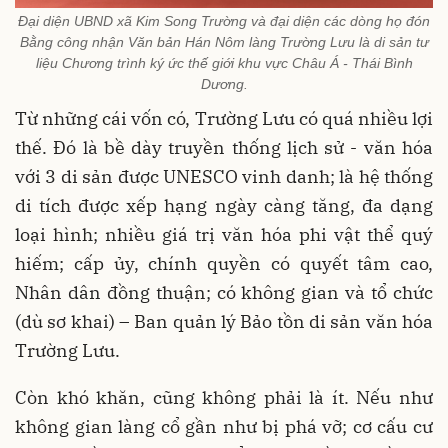
Đại diện UBND xã Kim Song Trường và đại diện các dòng họ đón
Bằng công nhận Văn bản Hán Nôm làng Trường Lưu là di sản tư
liệu Chương trình ký ức thế giới khu vực Châu Á - Thái Bình
Dương.
Từ những cái vốn có, Trường Lưu có quá nhiều lợi
thế. Đó là bề dày truyền thống lịch sử - văn hóa
với 3 di sản được UNESCO vinh danh; là hệ thống
di tích được xếp hạng ngày càng tăng, đa dạng
loại hình; nhiều giá trị văn hóa phi vật thể quý
hiếm; cấp ủy, chính quyền có quyết tâm cao,
Nhân dân đồng thuận; có không gian và tổ chức
(dù sơ khai) – Ban quản lý Bảo tồn di sản văn hóa
Trường Lưu.
Còn khó khăn, cũng không phải là ít. Nếu như
không gian làng cổ gần như bị phá vỡ; cơ cấu cư