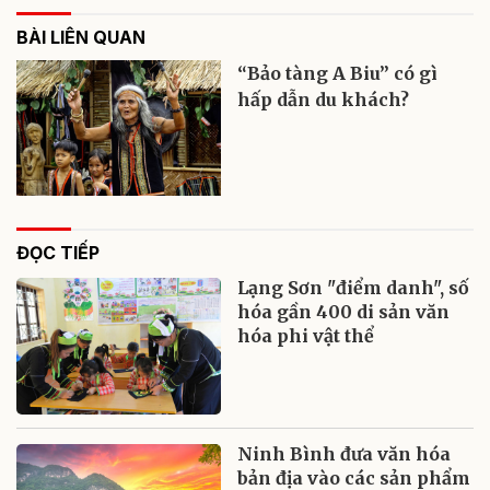
BÀI LIÊN QUAN
“Bảo tàng A Biu” có gì
hấp dẫn du khách?
ĐỌC TIẾP
Lạng Sơn "điểm danh", số
hóa gần 400 di sản văn
hóa phi vật thể
Ninh Bình đưa văn hóa
bản địa vào các sản phẩm