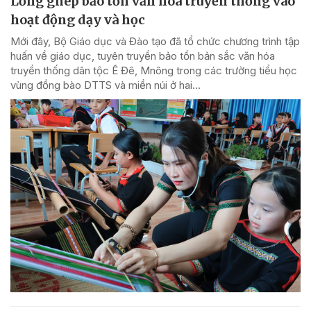
Lồng ghép bảo tồn văn hóa truyền thống vào
hoạt động dạy và học
Mới đây, Bộ Giáo dục và Đào tạo đã tổ chức chương trình tập
huấn về giáo dục, tuyên truyền bảo tồn bản sắc văn hóa
truyền thống dân tộc Ê Đê, Mnông trong các trường tiểu học
vùng đồng bào DTTS và miền núi ở hai...