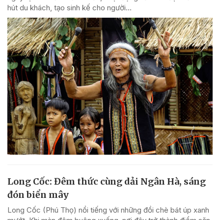
hút du khách, tạo sinh kế cho người...
Long Cốc: Đêm thức cùng dải Ngân Hà, sáng
đón biển mây
Long Cốc (Phú Thọ) nổi tiếng với những đồi chè bát úp xanh