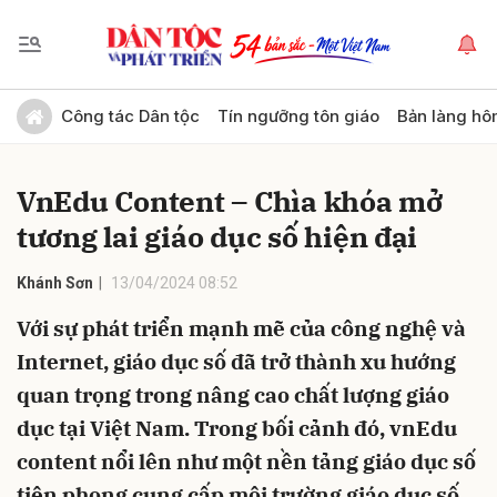
Gửi bình luận
Công tác Dân tộc
Tín ngưỡng tôn giáo
Bản làng hô
VnEdu Content – Chìa khóa mở
tương lai giáo dục số hiện đại
Khánh Sơn
13/04/2024 08:52
Với sự phát triển mạnh mẽ của công nghệ và
Hủy
Gửi
Internet, giáo dục số đã trở thành xu hướng
quan trọng trong nâng cao chất lượng giáo
dục tại Việt Nam. Trong bối cảnh đó, vnEdu
content nổi lên như một nền tảng giáo dục số
tiên phong cung cấp môi trường giáo dục số