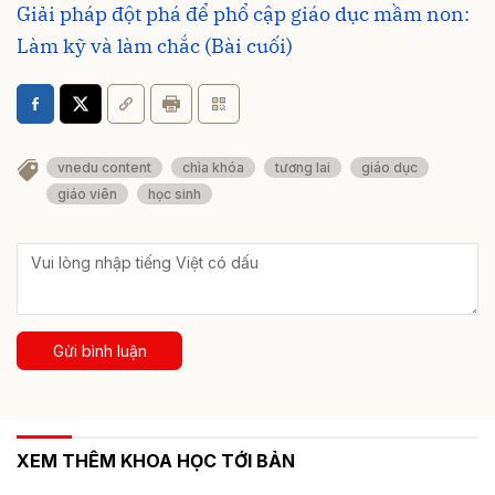
Giải pháp đột phá để phổ cập giáo dục mầm non:
Làm kỹ và làm chắc (Bài cuối)
vnedu content
chìa khóa
tương lai
giáo dục
giáo viên
học sinh
Gửi bình luận
XEM THÊM KHOA HỌC TỚI BẢN