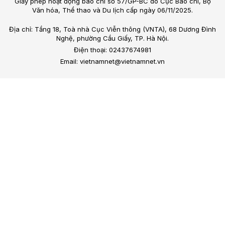
Giấy phép hoạt động báo chí số 57/GP-BC do Cục Báo chí, Bộ
Văn hóa, Thể thao và Du lịch cấp ngày 06/11/2025.
Địa chỉ: Tầng 18, Toà nhà Cục Viễn thông (VNTA), 68 Dương Đình
Nghệ, phường Cầu Giấy, TP. Hà Nội.
Điện thoại: 02437674981
Email: vietnamnet@vietnamnet.vn