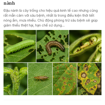
nành
Đậu nành là cây trồng cho hiệu quả kinh tế cao nhưng cũng
rất mẫn cảm với sâu bệnh, nhất là trong điều kiện thời tiết
nóng ẩm, mưa nhiều. Chủ động phòng trừ sâu bệnh sẽ giúp
giảm thiểu thiệt hại, hạn chế sử dụng...