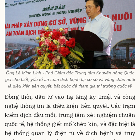
Ông Lê Minh Lịnh - Phó Giám đốc Trung tâm Khuyến nông Quốc
gia cho biết, yếu tố an toàn dịch bệnh tại cơ sở và vùng chăn nuôi
là điều kiện tiên quyết, bắt buộc để tham gia thị trường quốc tế
Đồng thời, đầu tư vào hạ tầng kỹ thuật và công
nghệ thông tin là điều kiện tiên quyết. Các trạm
kiểm dịch đầu mối, trung tâm xét nghiệm chuẩn
quốc tế, hệ thống giết mổ khép kín, và đặc biệt là
hệ thống quản lý điện tử về dịch bệnh và truy